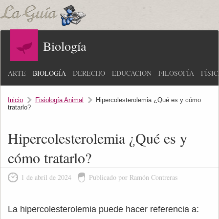
Biología
ARTE
BIOLOGÍA
DERECHO
EDUCACIÓN
FILOSOFÍA
FÍSI
Inicio
Fisiología Animal
Hipercolesterolemia ¿Qué es y cómo
tratarlo?
Hipercolesterolemia ¿Qué es y
cómo tratarlo?
1 de abril de 2024
Publicado por Ramón Contreras
La hipercolesterolemia puede hacer referencia a: