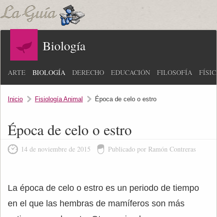
Biología
ARTE
BIOLOGÍA
DERECHO
EDUCACIÓN
FILOSOFÍA
FÍSI
Inicio
Fisiología Animal
Época de celo o estro
Época de celo o estro
14 de noviembre de 2015
Publicado por Ramón Contreras
La época de celo o estro es un periodo de tiempo
en el que las hembras de mamíferos son más