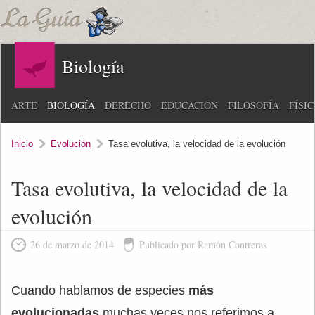
Biología
ARTE
BIOLOGÍA
DERECHO
EDUCACIÓN
FILOSOFÍA
FÍSI
Inicio
Evolución
Tasa evolutiva, la velocidad de la evolución
Tasa evolutiva, la velocidad de la
evolución
26 de marzo de 2014
Publicado por Ramón Contreras
Cuando hablamos de especies
más
evolucionadas
muchas veces nos referimos a