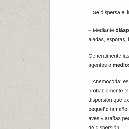
– Se dispersa el 
– Mediante
diás
aladas, esporas, l
Generalmente las
agentes o
medios
– Anemocoria: es e
probablemente el
dispersión que ex
pequeño tamaño, 
aves y arañas pe
de dispersión.