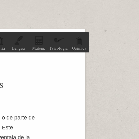
ria
Lengua
Matem.
Psicología
Química
s
 o de parte de
. Este
ventaja de la