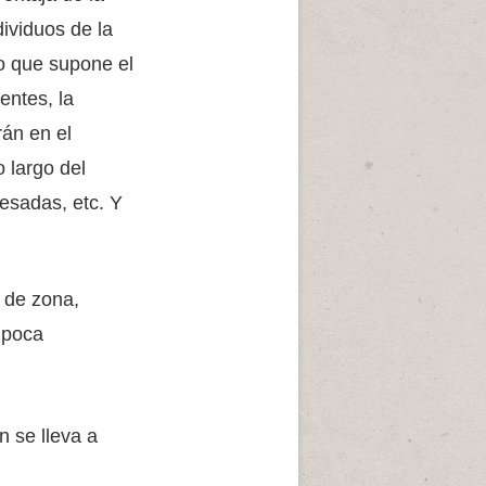
dividuos de la
o que supone el
entes, la
rán en el
 largo del
pesadas, etc. Y
 de zona,
 poca
n se lleva a