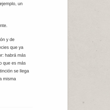
 ejemplo, un
nte.
ión y de
ecies que ya
or: habrá más
lo que es más
inción se llega
 la misma