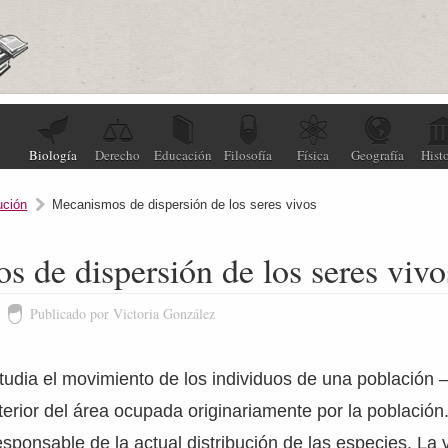
Biología
Derecho
Educación
Filosofía
Física
Geografía
Histo
ución
Mecanismos de dispersión de los seres vivos
 de dispersión de los seres vivo
Publicado por Victoria González
udia el movimiento de los individuos de una población –
xterior del área ocupada originariamente por la población
sponsable de la actual distribución de las especies. La 