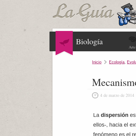
Biología
Arte
Inicio
Ecología
,
Evol
Mecanismos
4 de marzo de 2014
La
dispersión
est
ellos-, hacia el e
fenómeno es el re