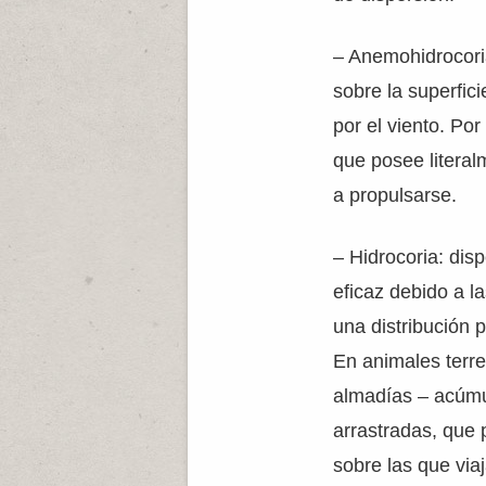
– Anemohidrocoria
sobre la superfic
por el viento. Po
que posee literal
a propulsarse.
– Hidrocoria: dis
eficaz debido a l
una distribución 
En animales terre
almadías – acúmu
arrastradas, que
sobre las que viaj