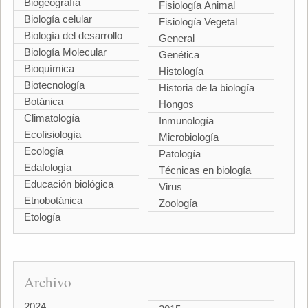
Biogeografía
Fisiología Animal
Biología celular
Fisiología Vegetal
Biología del desarrollo
General
Biología Molecular
Genética
Bioquímica
Histología
Biotecnología
Historia de la biología
Botánica
Hongos
Climatología
Inmunología
Ecofisiología
Microbiología
Ecología
Patología
Edafología
Técnicas en biología
Educación biológica
Virus
Etnobotánica
Zoología
Etología
Archivo
2024