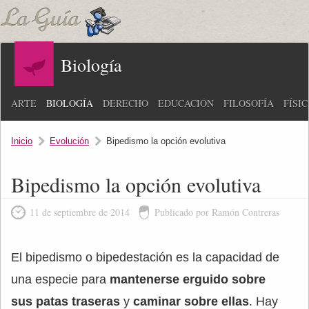
Biología
ARTE
BIOLOGÍA
DERECHO
EDUCACIÓN
FILOSOFÍA
FÍSI
Inicio
Evolución
Bipedismo la opción evolutiva
Bipedismo la opción evolutiva
11 de septiembre de 2014
Publicado por Ramón Contreras
El bipedismo o bipedestación es la capacidad de
una especie para
mantenerse erguido sobre
sus patas traseras
y
caminar sobre ellas
. Hay