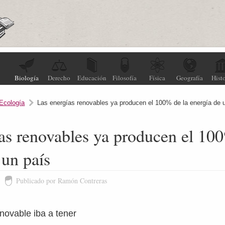
Biología
Derecho
Educación
Filosofía
Física
Geografía
Histo
Ecología
Las energías renovables ya producen el 100% de la energía de 
as renovables ya producen el 10
 un país
Publicado por Ramón Contreras
novable iba a tener