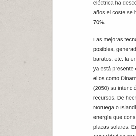
eléctrica ha des
años el coste se 
70%.
Las mejoras tecno
posibles, generad
baratos, etc. la e
ya está presente
ellos como Dinam
(2050) su intenci
recursos. De hec
Noruega o Island
energía que consu
placas solares. E