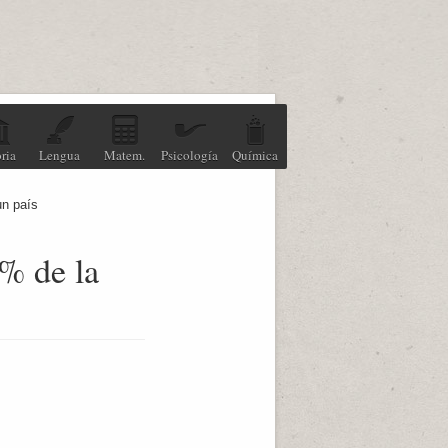
ria
Lengua
Matem.
Psicología
Química
un país
0% de la