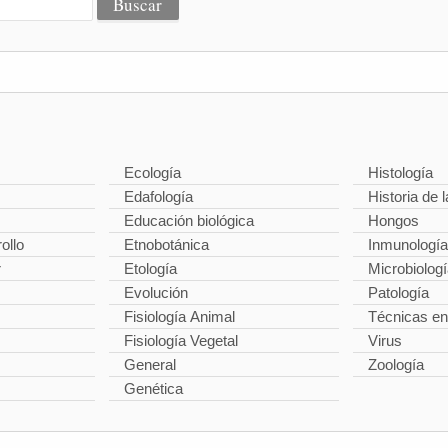
Ecología
Histología
Edafología
Historia de l
Educación biológica
Hongos
ollo
Etnobotánica
Inmunología
r
Etología
Microbiolog
Evolución
Patología
Fisiología Animal
Técnicas en
Fisiología Vegetal
Virus
General
Zoología
Genética