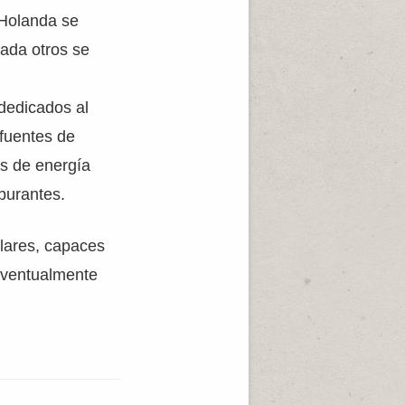
 Holanda se
cada otros se
dedicados al
 fuentes de
as de energía
burantes.
ulares, capaces
 eventualmente