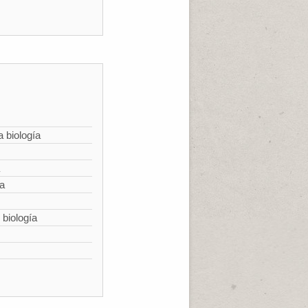
a biología
ía
 biología