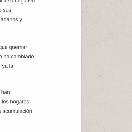
ncluso negativo.
o sus
udadanos y
 que quemar
sto ha cambiado
 ya la
e han
 los hogares
la acumulación