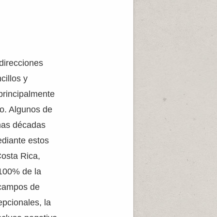
direcciones
cillos y
 principalmente
o. Algunos de
unas décadas
ediante estos
osta Rica,
100% de la
s campos de
epcionales, la