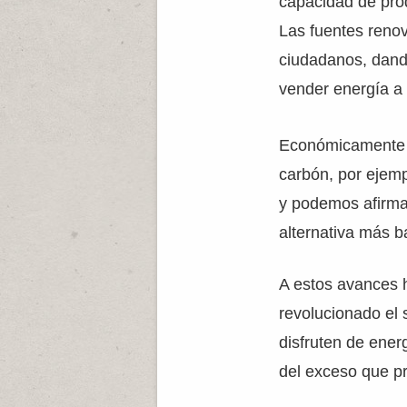
capacidad de prod
Las fuentes reno
ciudadanos, dando
vender energía a 
Económicamente l
carbón, por ejemp
y podemos afirmar
alternativa más b
A estos avances 
revolucionado el
disfruten de ener
del exceso que pr