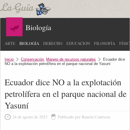
Biología
ARTE
BIOLOGÍA
DERECHO
EDUCACIÓN
FILOSOFÍA
FÍSI
Inicio
Conservación
,
Manejo de recursos naturales
Ecuador dice
NO a la explotación petrolífera en el parque nacional de Yasuní
Ecuador dice NO a la explotación
petrolífera en el parque nacional de
Yasuní
24 de agosto de 2023
Publicado por Ramón Contreras