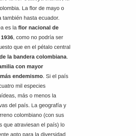
Colombia. La flor de mayo o
ga también hasta ecuador.
ea es la
flor nacional de
 1936
, como no podría ser
esto que en el pétalo central
 de la bandera colombiana
.
familia con mayor
demás endemismo
. Si el país
cuatro mil especies
quídeas, más o menos la
vas del país. La geografía y
terreno colombiano (con sus
s que atraviesan el país) lo
nte apto para la diversidad