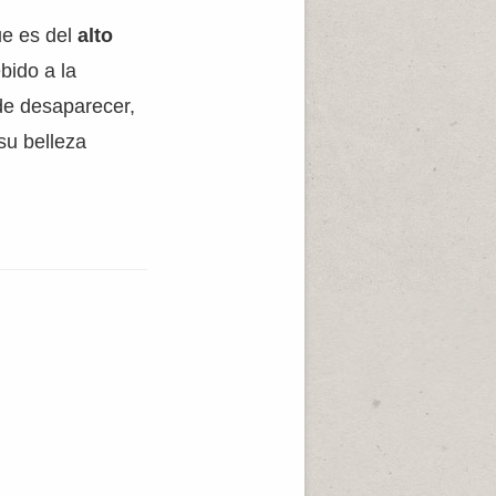
ue es del
alto
ebido a la
 de desaparecer,
su belleza