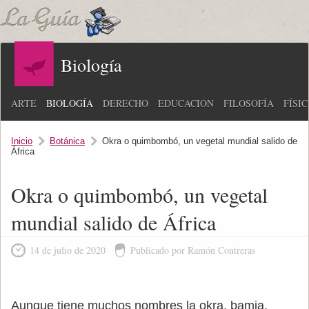
Biología
ARTE
BIOLOGÍA
DERECHO
EDUCACIÓN
FILOSOFÍA
FÍSI
Inicio
Botánica
Okra o quimbombó, un vegetal mundial salido de
África
Okra o quimbombó, un vegetal
mundial salido de África
14 de julio de 2020
Publicado por Ramón Contreras
Aunque tiene muchos nombres la okra, bamia,