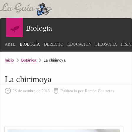
Biología
ARTE
BIOLOGÍA
DERECHO
EDUCACIÓN
FILOSOFÍA
FÍSI
Inicio
Botánica
La chirimoya
La chirimoya
28 de octubre de 2013
Publicado por Ramón Contreras