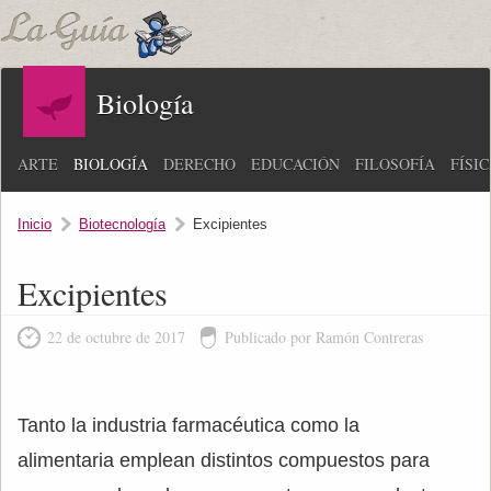
Biología
ARTE
BIOLOGÍA
DERECHO
EDUCACIÓN
FILOSOFÍA
FÍSI
Inicio
Biotecnología
Excipientes
Excipientes
22 de octubre de 2017
Publicado por Ramón Contreras
Tanto la industria farmacéutica como la
alimentaria emplean distintos compuestos para