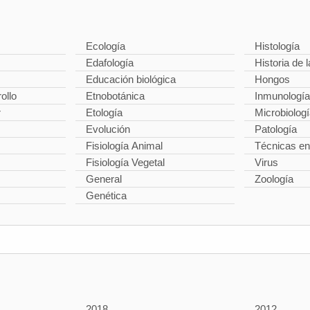
Ecología
Histología
Edafología
Historia de l
Educación biológica
Hongos
ollo
Etnobotánica
Inmunología
r
Etología
Microbiolog
Evolución
Patología
Fisiología Animal
Técnicas en
Fisiología Vegetal
Virus
General
Zoología
Genética
2018
2012