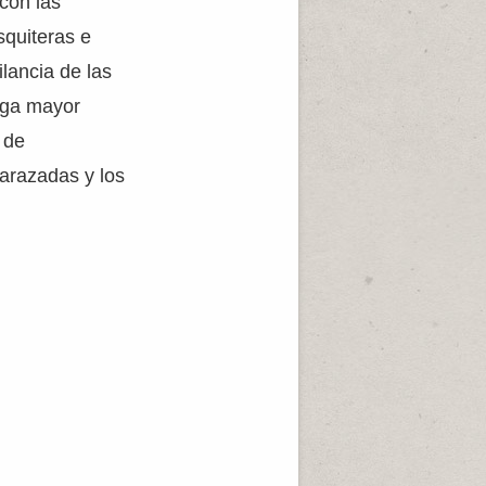
con las
squiteras e
ilancia de las
nga mayor
 de
barazadas y los