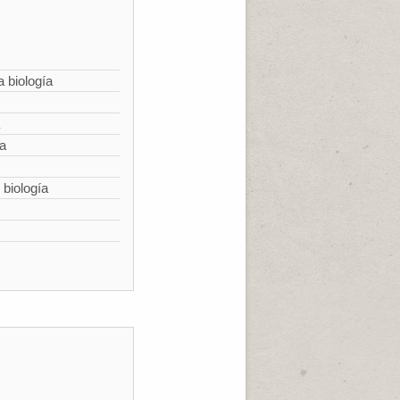
a biología
ía
 biología