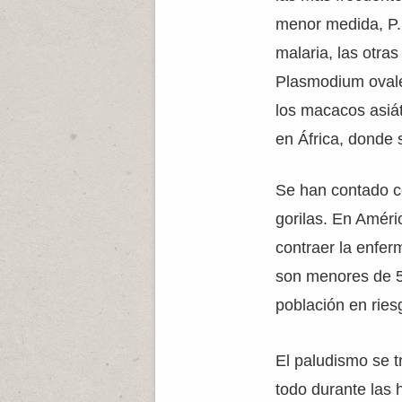
menor medida, P. 
malaria, las otr
Plasmodium ovale
los macacos asiá
en África, donde 
Se han contado c
gorilas. En Améri
contraer la enfer
son menores de 5
población en ries
El paludismo se t
todo durante las 