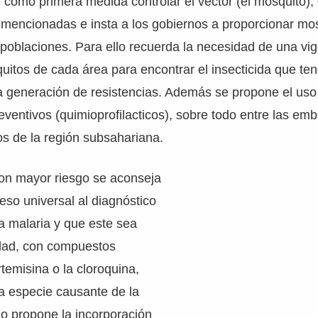
 como primera medida controlar el vector (el mosquito), 
 mencionadas e insta a los gobiernos a proporcionar mo
s poblaciones. Para ello recuerda la necesidad de una vig
uitos de cada área para encontrar el insecticida que te
la generación de resistencias. Además se propone el uso
entivos (quimioprofilacticos), sobre todo entre las em
s de la región subsahariana.
con mayor riesgo se aconseja
eso universal al diagnóstico
la malaria y que este sea
idad, con compuestos
rtemisina o la cloroquina,
a especie causante de la
llo propone la incorporación