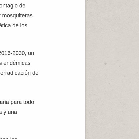
contagio de
r mosquiteras
tica de los
 2016-2030, un
as endémicas
erradicación de
aria para todo
a y una