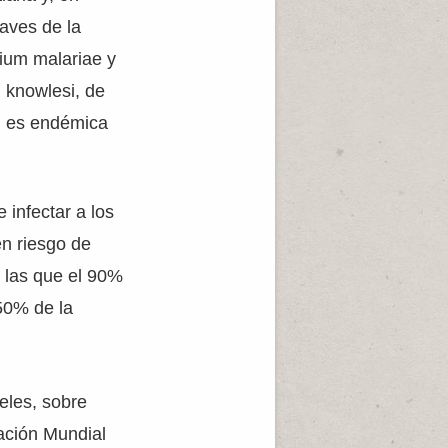
aves de la
ium malariae y
 knowlesi, de
d es endémica
infectar a los
en riesgo de
e las que el 90%
50% de la
eles, sobre
zación Mundial