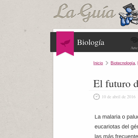
Biología
Arte
Inicio
Biotecnología
,
El futuro 
10 de abril de 2016
La malaria o pal
eucariotas del gé
las más frecuente