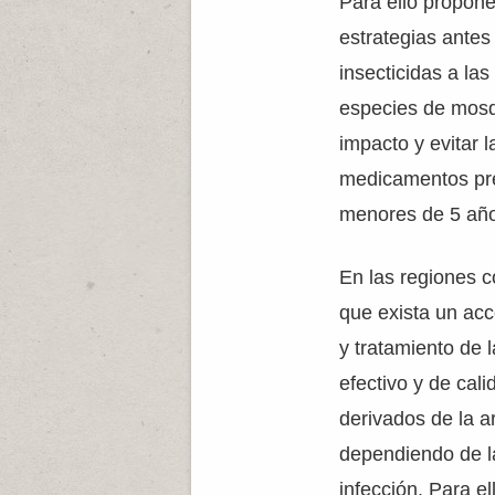
Para ello propone
estrategias antes
insecticidas a la
especies de mosq
impacto y evitar 
medicamentos prev
menores de 5 año
En las regiones 
que exista un acc
y tratamiento de 
efectivo y de cal
derivados de la a
dependiendo de l
infección. Para e