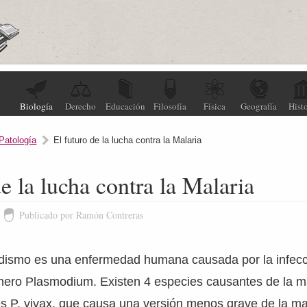
Biología
Derecho
Educación
Filosofía
Física
Geografía
Histo
Patología
El futuro de la lucha contra la Malaria
de la lucha contra la Malaria
Publicado por Ramón Contreras
udismo es una enfermedad humana causada por la infecc
nero Plasmodium. Existen 4 especies causantes de la ma
s P. vivax, que causa una versión menos grave de la mal