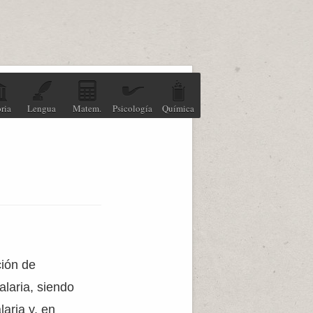
ria
Lengua
Matem.
Psicología
Química
ión de
laria, siendo
aria y, en