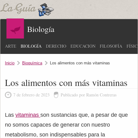
Biología
ARTE
BIOLOGÍA
DERECHO
EDUCACIÓN
FILOSOFÍA
FÍSI
Inicio
Bioquímica
Los alimentos con más vitaminas
Los alimentos con más vitaminas
7 de febrero de 2023
Publicado por Ramón Contreras
Las
vitaminas
son sustancias que, a pesar de que
no somos capaces de generar con nuestro
metabolismo, son indispensables para la