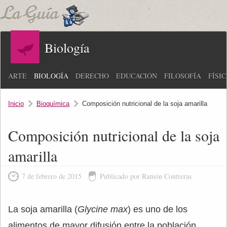
Biología
ARTE
BIOLOGÍA
DERECHO
EDUCACIÓN
FILOSOFÍA
FÍSI
Inicio
Bioquímica
Composición nutricional de la soja amarilla
Composición nutricional de la soja
amarilla
7 de febrero de 2015
Publicado por Ramón Contreras
La soja amarilla (
Glycine max
) es uno de los
alimentos de mayor difusión entre la población