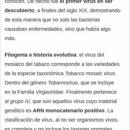
conocen. De hecho fue
el primer virus en ser
descubierto
, a finales del siglo XIX, demostrando
de esta manera que no solo las bacterias
causaban enfermedades, sino que había algo
más.
Filogenia e historia evolutiva
: el virus del
mosaico del tabaco corresponde a las variedades
de la especie taxonómica
Tobacco mosaic virus
.
Dentro del género
Tobarnovirus
, que se incluye
en la Familia
Virgaviridae
. Finalmente pertenece
al
grupo IV,
que son aquellos virus cuyo material
genético es
ARN monocatenario positivo
. La
clasificación de virus, al no ser organismos vivos,
es compleja y no incluye los taxones normales.