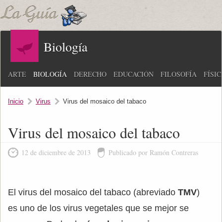
Biología
ARTE
BIOLOGÍA
DERECHO
EDUCACIÓN
FILOSOFÍA
FÍSI
Inicio
Virus
Virus del mosaico del tabaco
Virus del mosaico del tabaco
12 de diciembre de 2013
Publicado por Ramón Contreras
El virus del mosaico del tabaco (abreviado
TMV
)
es uno de los virus vegetales que se mejor se