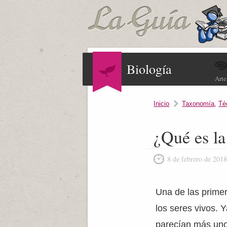
Biología
Arte
Inicio
Taxonomía
,
Té
¿Qué es la 
8 de febrero de 201
Una de las primer
los seres vivos. 
parecían más unos