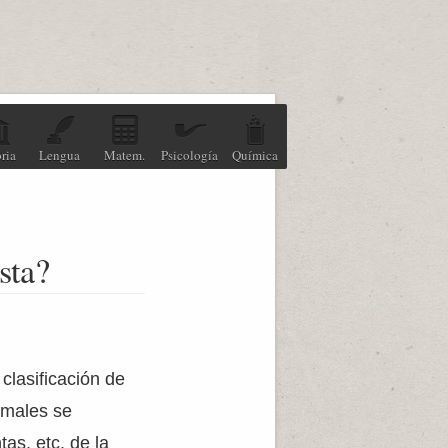
ria
Lengua
Matem.
Psicología
Química
sta?
clasificación de
imales se
as, etc. de la