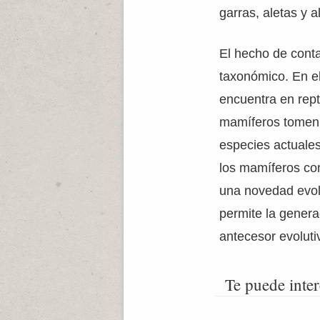
garras, aletas y a
El hecho de conta
taxonómico. En e
encuentra en repti
mamíferos tomen 
especies actuales
los mamíferos com
una novedad evolu
permite la genera
antecesor evolut
Te puede inter