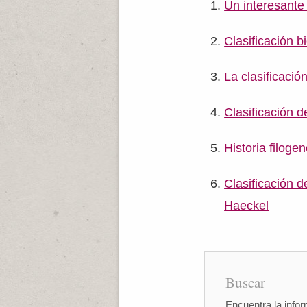
Un interesante 
Clasificación b
La clasificació
Clasificación d
Historia filoge
Clasificación 
Haeckel
Buscar
Encuentra la infor