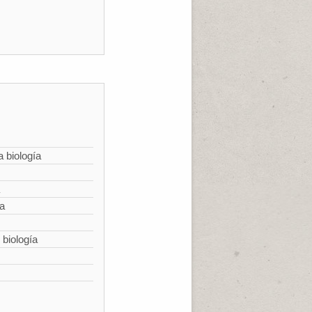
a biología
ía
 biología