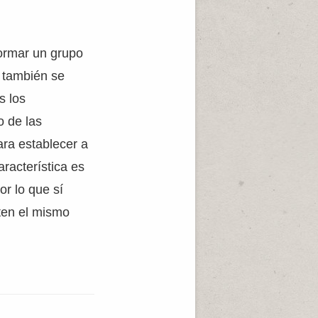
formar un grupo
 también se
s los
o de las
ara establecer a
racterística es
or lo que sí
ten el mismo