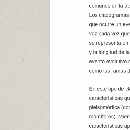
comunes en la act
Los cladogramas 
que ocurre un eve
vez cada vez que 
se representa en 
y la longitud de 
evento evolutivo 
como las ramas d
En este tipo de c
características q
pleisomórfica (co
mamíferos). Mient
características a