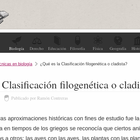
Biología
Derecho
Educación
Filosofía
Física
Geografía
Histo
cnicas en biología
¿Qué es la Clasificación filogenética o cladista?
Clasificación filogenética o cladi
8
Publicado por Ramón Contreras
as aproximaciones históricas con fines de estudio fue la 
Ya en tiempos de los griegos se reconocía que ciertos an
 a otros; las aves con las aves, las plantas con las plant