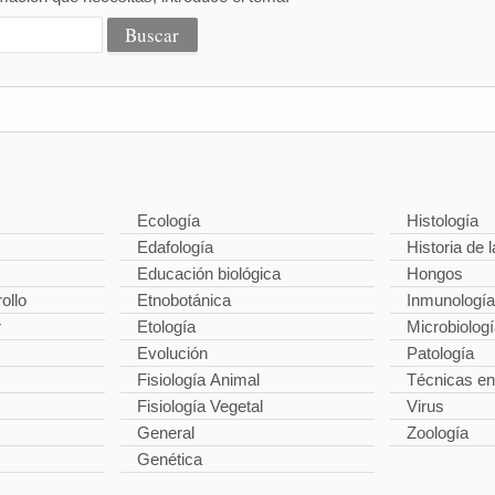
Ecología
Histología
Edafología
Historia de l
Educación biológica
Hongos
ollo
Etnobotánica
Inmunología
r
Etología
Microbiolog
Evolución
Patología
Fisiología Animal
Técnicas en
Fisiología Vegetal
Virus
General
Zoología
Genética