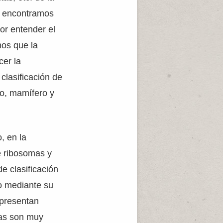
, encontramos
or entender el
mos que la
cer la
clasificación de
o, mamífero y
, en la
e ribosomas y
e clasificación
po mediante su
epresentan
mas son muy