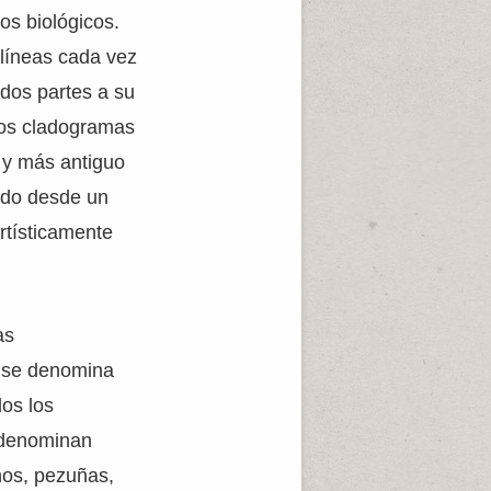
os biológicos.
líneas cada vez
 dos partes a su
los cladogramas
n y más antiguo
rido desde un
rtísticamente
as
, se denomina
dos los
e denominan
nos, pezuñas,