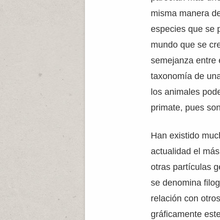
misma manera den
especies que se p
mundo que se creó
semejanza entre 
taxonomía de una 
los animales pod
primate, pues son
Han existido much
actualidad el má
otras partículas 
se denomina filoge
relación con otr
gráficamente est