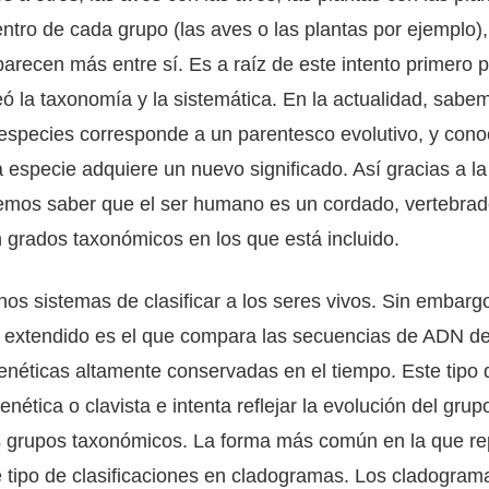
tro de cada grupo (las aves o las plantas por ejemplo)
arecen más entre sí. Es a raíz de este intento primero p
 la taxonomía y la sistemática. En la actualidad, sabe
especies corresponde a un parentesco evolutivo, y cono
especie adquiere un nuevo significado. Así gracias a la 
emos saber que el ser humano es un cordado, vertebrad
 grados taxonómicos en los que está incluido.
os sistemas de clasificar a los seres vivos. Sin embargo
s extendido es el que compara las secuencias de ADN d
genéticas altamente conservadas en el tiempo. Este tipo d
nética o clavista e intenta reflejar la evolución del gru
os grupos taxonómicos. La forma más común en la que r
e tipo de clasificaciones en cladogramas. Los cladogra