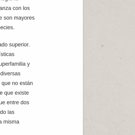
janza con los
ue son mayores
ecies.
ado superior.
sticas
uperfamilia y
 diversas
 que no están
e que existe
ue entre dos
do las
na misma