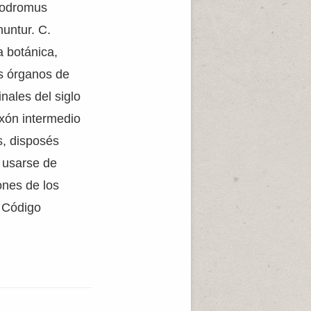
Prodromus
nuntur. C.
a botánica,
os órganos de
nales del siglo
axón intermedio
s, disposés
a usarse de
ones de los
l Código