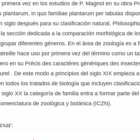
 primera vez en los estudios de P. Magnol en su obra 
is plantarum, in quo familiae plantarum per tabulas dispo
un siglo después para su clasificación natural, Philosophi
 la sección dedicada a la comparación morfológica de l
agrupar diferentes géneros. En el área de zoología es a fi
atreille hace uso por primera vez del término como un t
ero en su Précis des caractères génériques des insecte
urel . De este modo a principios del siglo XIX empieza 
n todos los tratados de biología que incluyen clasificaci
 siglo XX la categoría de familia entra a formar parte de
nomenclatura de zoológica y botánica (ICZN).
esar: