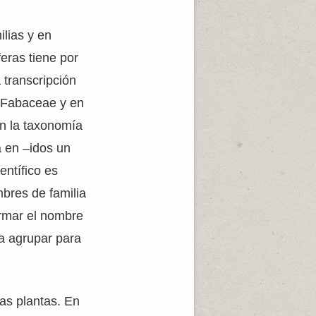
ilias y en
eras tiene por
 transcripción
a Fabaceae y en
n la taxonomía
a en –idos un
entífico es
bres de familia
ormar el nombre
a agrupar para
las plantas. En