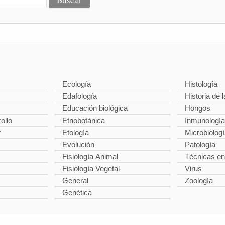
Ecología
Histología
Edafología
Historia de l
Educación biológica
Hongos
ollo
Etnobotánica
Inmunología
r
Etología
Microbiolog
Evolución
Patología
Fisiología Animal
Técnicas en
Fisiología Vegetal
Virus
General
Zoología
Genética