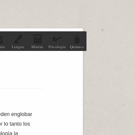
ria
Lengua
Matem.
Psicología
Química
ueden englobar
 lo tanto los
logía la