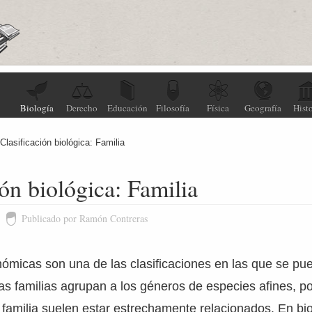
Biología
Derecho
Educación
Filosofía
Física
Geografía
Histo
Clasificación biológica: Familia
ión biológica: Familia
Publicado por Ramón Contreras
nómicas son una de las clasificaciones en las que se p
Las familias agrupan a los géneros de especies afines, por
amilia suelen estar estrechamente relacionados. En bio