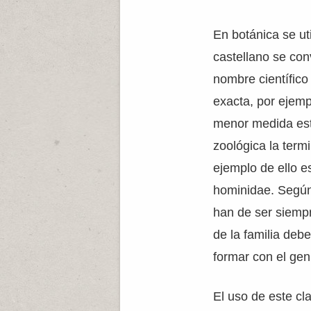
En botánica se uti
castellano se con
nombre científico
exacta, por ejem
menor medida est
zoológica la term
ejemplo de ello e
hominidae. Según 
han de ser siemp
de la familia deb
formar con el geni
El uso de este cl