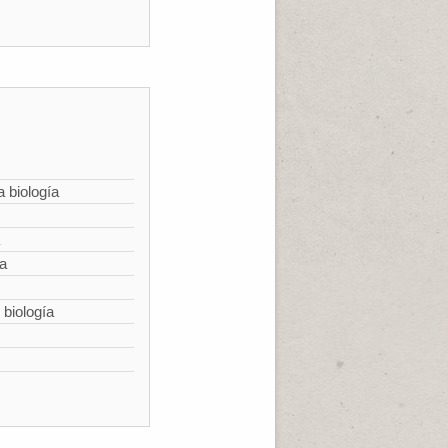
a biología
ía
 biología