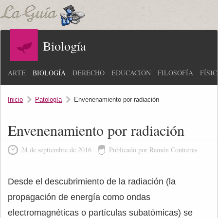
Biología
ARTE
BIOLOGÍA
DERECHO
EDUCACIÓN
FILOSOFÍA
FÍSI
Inicio
Patología
Envenenamiento por radiación
Envenenamiento por radiación
24 de septiembre de 2016
Publicado por Ramón Contreras
Desde el descubrimiento de la radiación (la
propagación de energía como ondas
electromagnéticas o partículas subatómicas) se