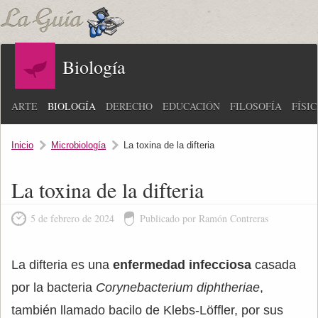
Biología
ARTE
BIOLOGÍA
DERECHO
EDUCACIÓN
FILOSOFÍA
FÍSI
Inicio
Microbiología
La toxina de la difteria
La toxina de la difteria
5 de febrero de 2024
Publicado por Ramón Contreras
La difteria es una
enfermedad infecciosa
casada
por la bacteria
Corynebacterium diphtheriae
,
también llamado bacilo de Klebs-Löffler, por sus