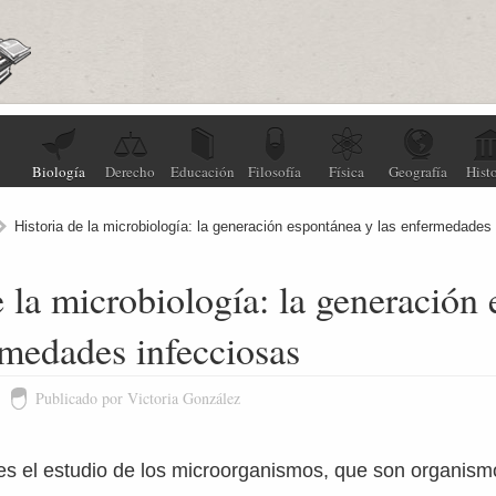
Biología
Derecho
Educación
Filosofía
Física
Geografía
Histo
Historia de la microbiología: la generación espontánea y las enfermedades
e la microbiología: la generación
rmedades infecciosas
Publicado por Victoria González
es el estudio de los microorganismos, que son organism