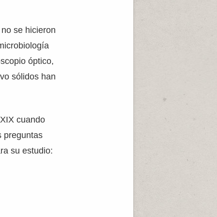
 no se hicieron
microbiología
scopio óptico,
ivo sólidos han
o XIX cuando
os preguntas
ra su estudio: