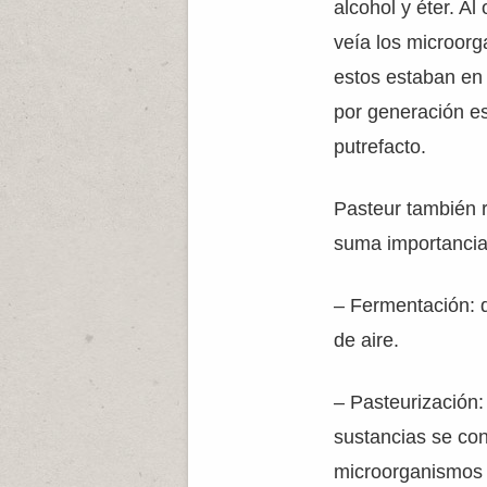
alcohol y éter. Al
veía los microor
estos estaban en 
por generación e
putrefacto.
Pasteur también r
suma importancia
– Fermentación: 
de aire.
– Pasteurización
sustancias se co
microorganismos p