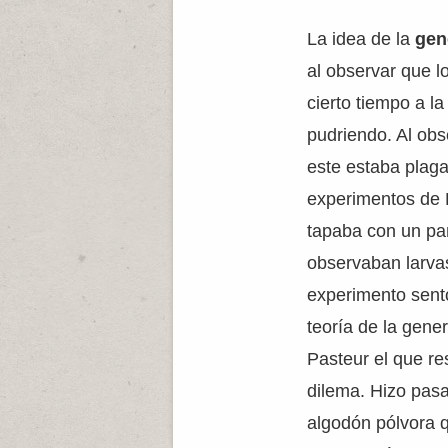
La idea de la
gen
al observar que l
cierto tiempo a l
pudriendo. Al obs
este estaba plaga
experimentos de R
tapaba con un pa
observaban larva
experimento sentó
teoría de la gen
Pasteur el que re
dilema. Hizo pasar
algodón pólvora q