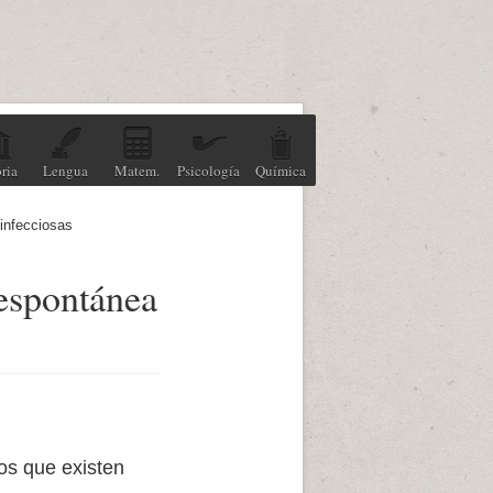
ria
Lengua
Matem.
Psicología
Química
 infecciosas
 espontánea
os que existen