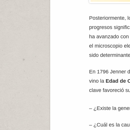
Posteriormente, l
progresos signifi
ha avanzado con e
el microscopio ele
sido determinante
En 1796 Jenner de
vino la
Edad de O
clave favoreció s
– ¿Existe la gen
– ¿Cuál es la ca