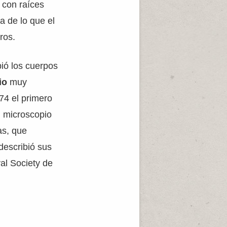
 con raíces
a de lo que el
ros.
bió los cuerpos
io
muy
74 el primero
n microscopio
as, que
escribió sus
al Society de