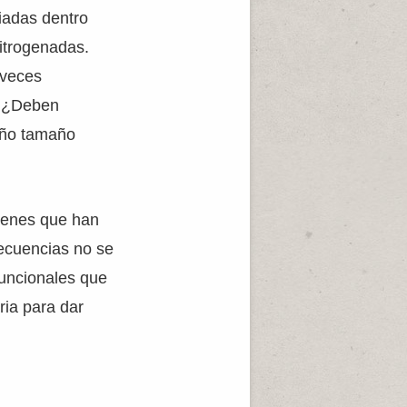
iadas dentro
itrogenadas.
 veces
. ¿Deben
eño tamaño
genes que han
ecuencias no se
funcionales que
ria para dar