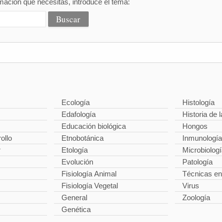
mación que necesitas, introduce el tema:
Ecología
Histología
Edafología
Historia de l
Educación biológica
Hongos
ollo
Etnobotánica
Inmunología
r
Etología
Microbiolog
Evolución
Patología
Fisiología Animal
Técnicas en
Fisiología Vegetal
Virus
General
Zoología
Genética