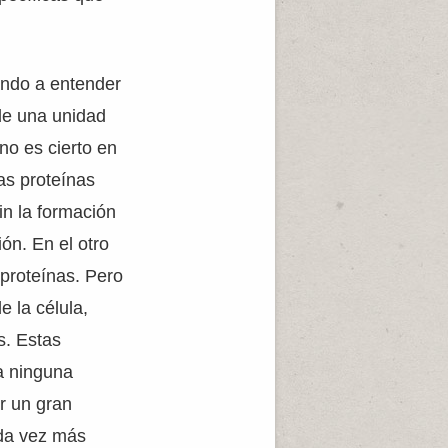
ando a entender
de una unidad
no es cierto en
as proteínas
in la formación
ón. En el otro
proteínas. Pero
 la célula,
s. Estas
ra ninguna
r un gran
da vez más