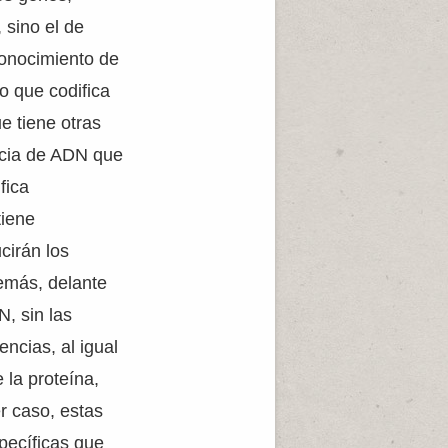
 sino el de
conocimiento de
o que codifica
 tiene otras
ncia de ADN que
fica
tiene
cirán los
emás, delante
, sin las
encias, al igual
la proteína,
r caso, estas
pecíficas que