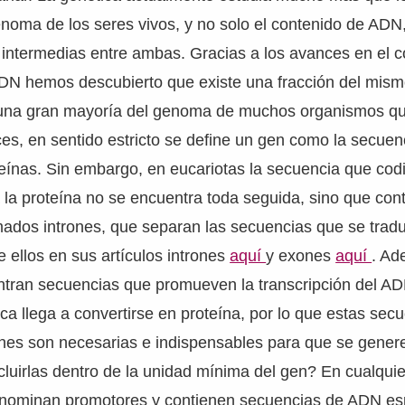
enoma de los seres vivos, y no solo el contenido de ADN,
intermedias entre ambas. Gracias a los avances en el 
ADN hemos descubierto que existe una fracción del mism
 una gran mayoría del genoma de muchos organismos que
es, en sentido estricto se define un gen como la secue
teínas. Sin embargo, en eucariotas la secuencia que codi
la proteína no se encuentra toda seguida, sino que con
ados intrones, que separan las secuencias que se tradu
 ellos en sus artículos intrones
aquí
y exones
aquí
. Ad
tran secuencias que promueven la transcripción del ADN
ca llega a convertirse en proteína, por lo que estas secu
nes son necesarias e indispensables para que se genere 
ncluirlas dentro de la unidad mínima del gen? En cualquie
nominan promotores y contienen secuencias de ADN es