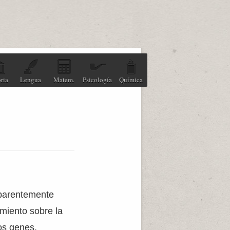
ria
Lengua
Matem.
Psicología
Química
aparentemente
miento sobre la
os genes,