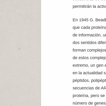
permitirán la acti
En 1945 G. Beadl
que cada proteína
de información, u
dos sentidos dif
forman complejos 
de estos complejo
extremo, un gen e
en la actualidad 
péptidos, polipép
secuencias de ARN
proteína, pero se
número de genes 