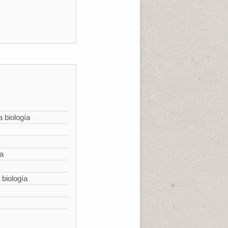
a biología
ía
 biología