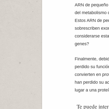
ARN de pequeño t
del metabolismo c
Estos ARN de pe
sobrescriben exon
considerarse est
genes?
Finalmente, debi
perdido su funci
convierten en pro
han perdido su ac
lugar a una prote
Te puede inter