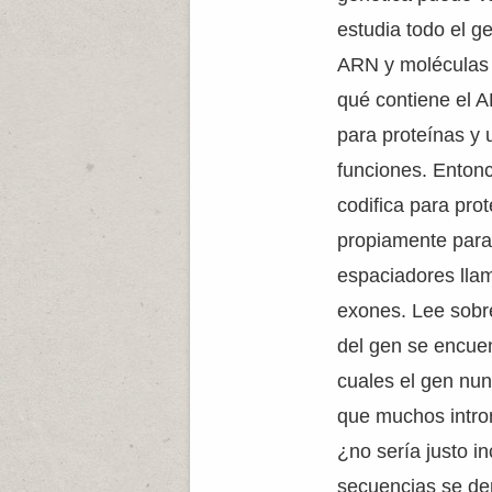
estudia todo el g
ARN y moléculas 
qué contiene el 
para proteínas y
funciones. Entonc
codifica para pro
propiamente para 
espaciadores llam
exones. Lee sobre
del gen se encuen
cuales el gen nun
que muchos intro
¿no sería justo i
secuencias se de