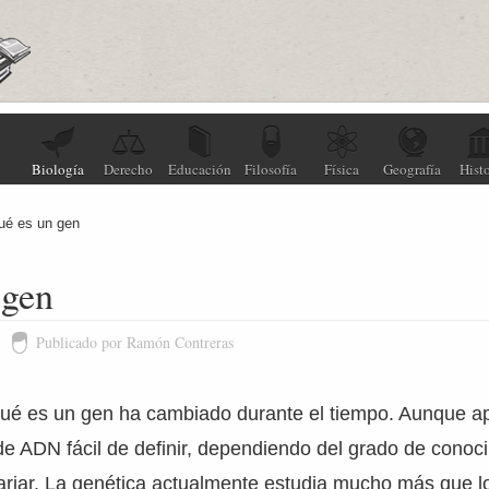
Biología
Derecho
Educación
Filosofía
Física
Geografía
Histo
ué es un gen
 gen
Publicado por Ramón Contreras
 qué es un gen ha cambiado durante el tiempo. Aunque 
e ADN fácil de definir, dependiendo del grado de conoci
ariar. La genética actualmente estudia mucho más que l