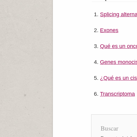
Splicing altern
Exones
Qué es un onc
Genes monocist
¿Qué es un cis
Transcriptoma
Buscar