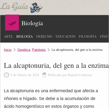
Biología
ARTE
BIOLOGÍA
DERECHO
EDUCACIÓN
FILOSOFÍA
FÍSI
Inicio
Genética
,
Patología
La alcaptonuria, del gen a la enzima
La alcaptonuria, del gen a la enzima
9 de febrero de 2024
Publicado por Ramón Contreras
La alcaptonuria es una enfermedad que afecta a
riñones e hígado. Se debe a la acumulación de
ácido homogentísico en estos órganos y como