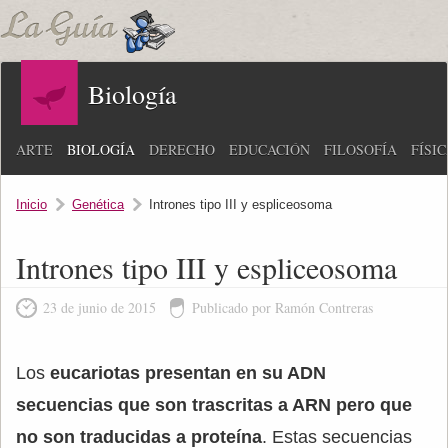
Biología
ARTE
BIOLOGÍA
DERECHO
EDUCACIÓN
FILOSOFÍA
FÍSI
Inicio
Genética
Intrones tipo III y espliceosoma
Intrones tipo III y espliceosoma
23 de junio de 2015
Publicado por Ramón Contreras
Los
eucariotas presentan en su ADN
secuencias que son trascritas a ARN pero que
no son traducidas a proteína
. Estas secuencias