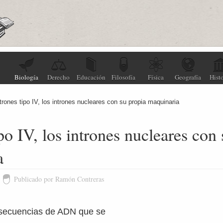
Biología
Derecho
Educación
Filosofía
Física
Geografía
Histo
trones tipo IV, los intrones nucleares con su propia maquinaria
ipo IV, los intrones nucleares con
a
Publicado por Ramón Contreras
 secuencias de ADN que se