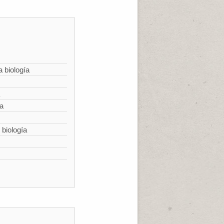
a biología
ía
 biología