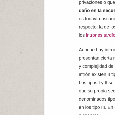
privaciones o qu
daño en la secu
es todavía oscuro
respecto: la de l
los
intrones tardí
Aunque hay intron
presentan cierta 
y complejidad del
intrón existen 4 
Los tipos I y II s
que su propia sec
denominados tipo I
en los tipo III. E