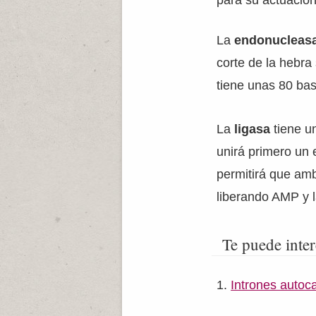
para su actuación
La
endonucleas
corte de la hebra
tiene unas 80 ba
La
ligasa
tiene u
unirá primero un
permitirá que amb
liberando AMP y l
Te puede inter
Intrones autocat