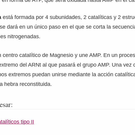
 en forma de ATP, que será oxidada hasta AMP en el cas
a
está formada por 4 subunidades, 2 catalíticas y 2 estru
 se dará en un único paso en el que se corta la secuenci
ses nitrogenadas.
n centro catalítico de Magnesio y une AMP. En un proce
 extremo del ARNt al que pasará el grupo AMP. Una vez 
os extremos puedan unirse mediante la acción catalítica
a hebra reconstituida.
esar:
alíticos tipo II