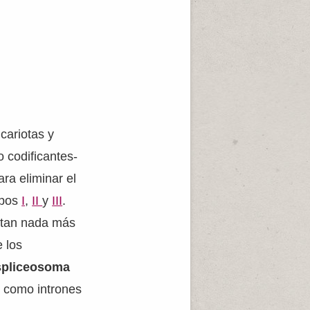
cariotas y
o codificantes-
ra eliminar el
ipos
I
,
II
y
III
.
sitan nada más
e los
spliceosoma
os como intrones