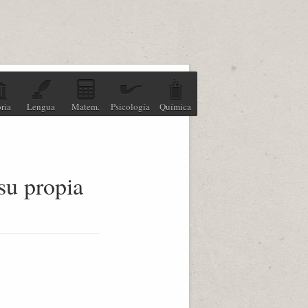
ria
Lengua
Matem.
Psicología
Química
 su propia