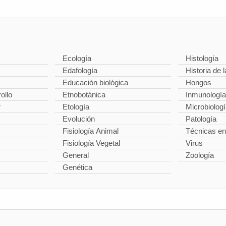
Ecología
Histología
Edafología
Historia de l
Educación biológica
Hongos
ollo
Etnobotánica
Inmunología
r
Etología
Microbiolog
Evolución
Patología
Fisiología Animal
Técnicas en
Fisiología Vegetal
Virus
General
Zoología
Genética