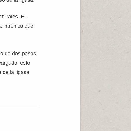
o de la ligasa.
cturales. EL
a intrónica que
so de dos pasos
cargado, esto
 de la ligasa,