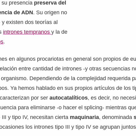
e su presencia
preserva del
encia de ADN
. Su origen no
 y existen dos teorías al
os
intrones tempranos
y la de
os
.
es en algunos procariotas en general son propios de eu
relación entre cantidad de intrones -y otras secuencias n
 organismo. Dependiendo de la complejidad requerida pa
tipos. Ya hemos hablado en sus propios artículos de los t
e caracterizan por ser
autocatalíticos
, es decir, no nece
uencia para eliminarse -o hacer el splicing- mientras qu
II y tipo IV, necesitan cierta
maquinaria
, denominada
n ocasiones los intrones tipo III y tipo IV se agrupan junt