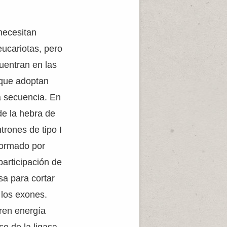
necesitan
ucariotas, pero
uentran en las
 que adoptan
a secuencia. En
de la hebra de
rones de tipo I
 formado por
participación de
a para cortar
 los exones.
ren energía