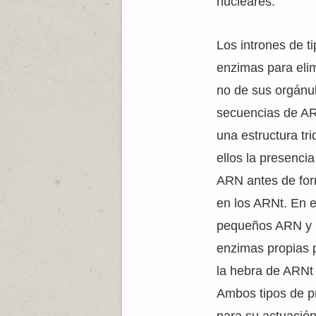
nucleares.
Los intrones de t
enzimas para elim
no de sus orgánul
secuencias de AR
una estructura tr
ellos la presenci
ARN antes de form
en los ARNt. En e
pequeños ARN y po
enzimas propias 
la hebra de ARNt 
Ambos tipos de p