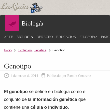
Biología
ARTE
BIOLOGÍA
DERECHO
EDUCACIÓN
FILOSOFÍA
FÍSI
Inicio
Evolución
,
Genética
Genotipo
Genotipo
4 de marzo de 2014
Publicado por Ramón Contreras
El
genotipo
se define en biología como el
conjunto de la
información genética
que
contiene una
célula o individuo
.