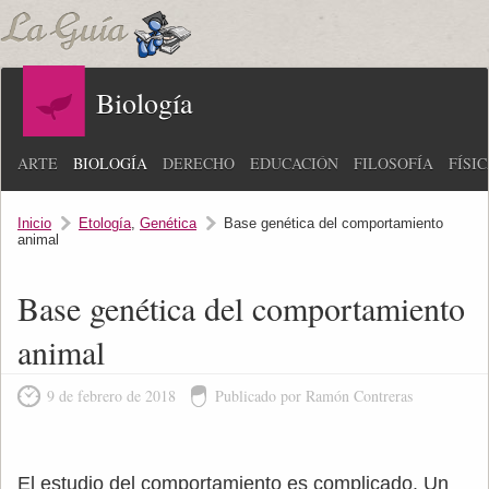
Biología
ARTE
BIOLOGÍA
DERECHO
EDUCACIÓN
FILOSOFÍA
FÍSI
Inicio
Etología
,
Genética
Base genética del comportamiento
animal
Base genética del comportamiento
animal
9 de febrero de 2018
Publicado por Ramón Contreras
El estudio del comportamiento es complicado. Un