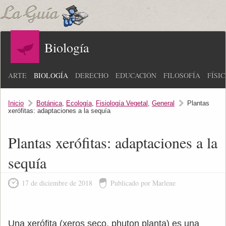
Biología
ARTE
BIOLOGÍA
DERECHO
EDUCACIÓN
FILOSOFÍA
FÍSI
Inicio
Botánica
,
Ecología
,
Fisiología Vegetal
,
General
Plantas
xerófitas: adaptaciones a la sequía
Plantas xerófitas: adaptaciones a la
sequía
17 de diciembre de 2018
Publicado por Marlene
Una xerófita (xeros seco, phuton planta) es una