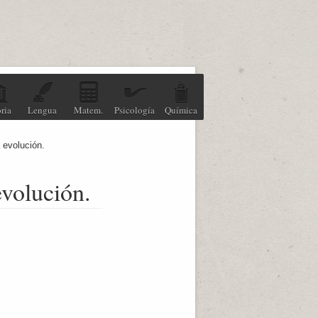
ria
Lengua
Matem.
Psicología
Química
a evolución.
evolución.