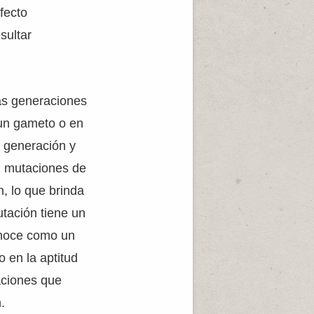
fecto
sultar
las generaciones
un gameto o en
a generación y
n mutaciones de
n, lo que brinda
utación tiene un
conoce como un
o en la aptitud
aciones que
.