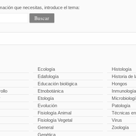
mación que necesitas, introduce el tema:
Ecología
Histología
Edafología
Historia de l
Educación biológica
Hongos
ollo
Etnobotánica
Inmunología
r
Etología
Microbiolog
Evolución
Patología
Fisiología Animal
Técnicas en
Fisiología Vegetal
Virus
General
Zoología
Genética