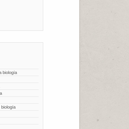
a biología
ía
 biología