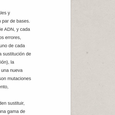
les y
 par de bases.
de ADN, y cada
os errores,
 uno de cada
 sustitución de
ión), la
e una nueva
 son mutaciones
ento,
n sustituir,
 una gama de