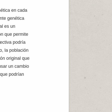
nética en cada
ante genética
al es un
ón que permite
ectiva podría
, la población
ión original que
ausar un cambio
 que podrían