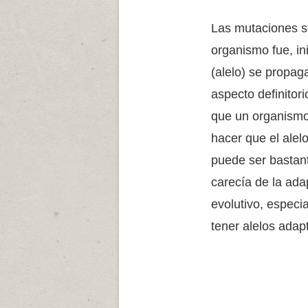
Las mutaciones so
organismo fue, in
(alelo) se propag
aspecto definitor
que un organismo
hacer que el alel
puede ser bastant
carecía de la ada
evolutivo, especi
tener alelos adap