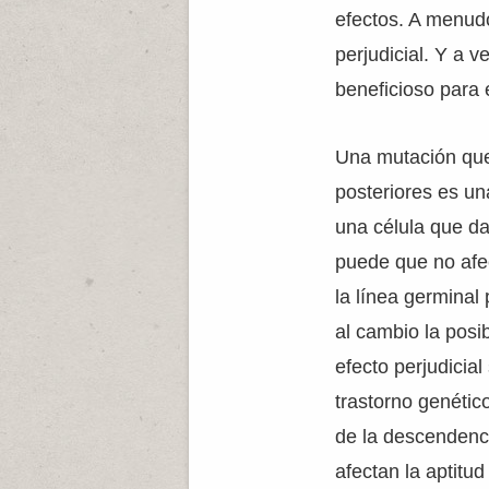
efectos. A menudo
perjudicial. Y a 
beneficioso para 
Una mutación que 
posteriores es u
una célula que da
puede que no afe
la línea germinal
al cambio la posi
efecto perjudicia
trastorno genético
de la descendenci
afectan la aptitu