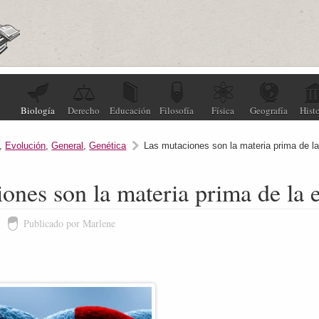
Biología
Derecho
Educación
Filosofía
Física
Geografía
Histo
,
Evolución
,
General
,
Genética
Las mutaciones son la materia prima de l
ones son la materia prima de la 
Publicado por Marlene