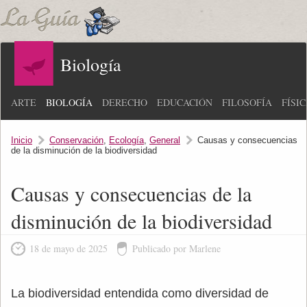
Biología
ARTE
BIOLOGÍA
DERECHO
EDUCACIÓN
FILOSOFÍA
FÍSI
Inicio
Conservación
,
Ecología
,
General
Causas y consecuencias
de la disminución de la biodiversidad
Causas y consecuencias de la
disminución de la biodiversidad
18 de mayo de 2025
Publicado por Marlene
La biodiversidad entendida como diversidad de