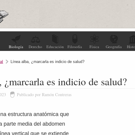
Biología
Derecho
Educación
Filosofía
Física
Geografía
Histo
al
Línea alba, ¿marcarla es indicio de salud?
, ¿marcarla es indicio de salud?
2023
Publicado por Ramón Contreras
una estructura anatómica que
la parte media del abdomen
nea vertical que se extiende