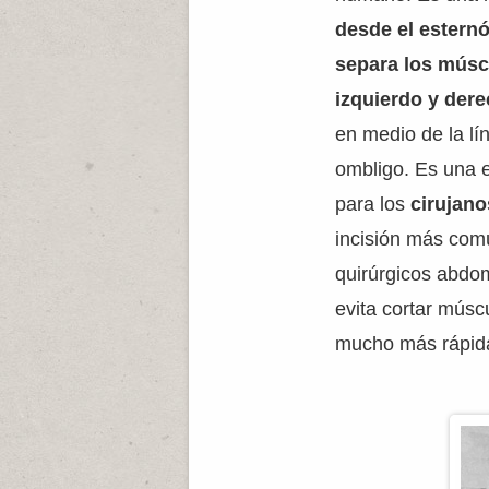
desde el estern
separa los músc
izquierdo y der
en medio de la lí
ombligo. Es una 
para los
cirujano
incisión más com
quirúrgicos abdo
evita cortar músc
mucho más rápida