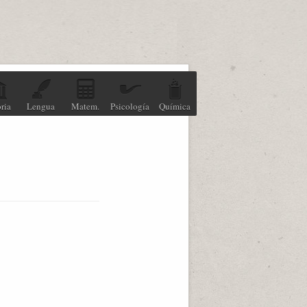
ria
Lengua
Matem.
Psicología
Química