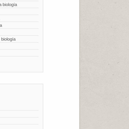
a biología
ía
 biología