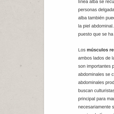
línea alba se rec
personas delgadas
alba también pue
la piel abdominal
puesto que se ha a
Los
músculos r
ambos lados de la
son importantes 
abdominales se co
abdominales prod
buscan culturista
principal para m
necesariamente s