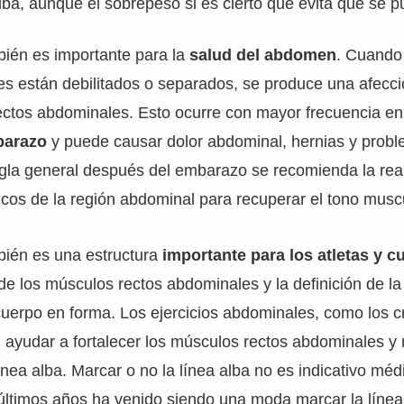
alba, aunque el sobrepeso si es cierto que evita que se 
bién es importante para la
salud del abdomen
. Cuando
es están debilitados o separados, se produce una afecc
rectos abdominales. Esto ocurre con mayor frecuencia e
barazo
y puede causar dolor abdominal, hernias y prob
egla general después del embarazo se recomienda la rea
ficos de la región abdominal para recuperar el tono musc
bién es una estructura
importante para los atletas y cu
 de los músculos rectos abdominales y la definición de la
uerpo en forma. Los ejercicios abdominales, como los c
ayudar a fortalecer los músculos rectos abdominales y 
línea alba. Marcar o no la línea alba no es indicativo mé
 últimos años ha venido siendo una moda marcar la líne