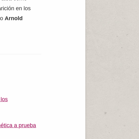
rición en los
mo
Arnold
 los
nética a prueba