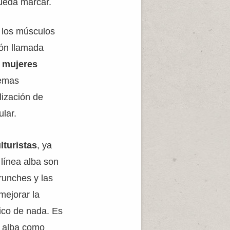
pueda marcar.
 los músculos
ión llamada
n
mujeres
lemas
lización de
ular.
lturistas
, ya
 línea alba son
runches y las
mejorar la
dico de nada. Es
a alba como