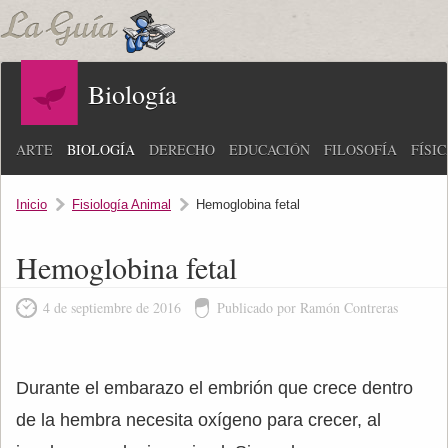
Biología
ARTE
BIOLOGÍA
DERECHO
EDUCACIÓN
FILOSOFÍA
FÍSI
Inicio
Fisiología Animal
Hemoglobina fetal
Hemoglobina fetal
4 de septiembre de 2016
Publicado por Ramón Contreras
Durante el embarazo el embrión que crece dentro
de la hembra necesita oxígeno para crecer, al