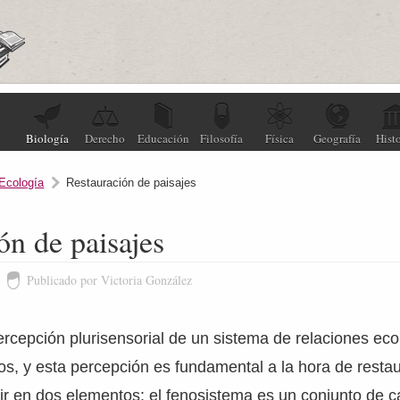
Biología
Derecho
Educación
Filosofía
Física
Geografía
Histo
Ecología
Restauración de paisajes
ón de paisajes
Publicado por Victoria González
percepción plurisensorial de un sistema de relaciones eco
dos, y esta percepción es fundamental a la hora de restau
r en dos elementos: el fenosistema es un conjunto de c