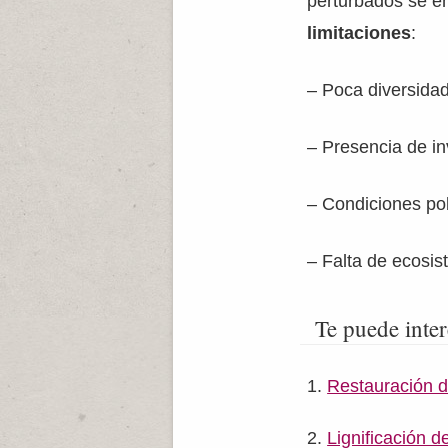
perturbados se en
limitaciones
:
– Poca diversida
– Presencia de in
– Condiciones pob
– Falta de ecosis
Te puede inter
Restauración de
Lignificación de