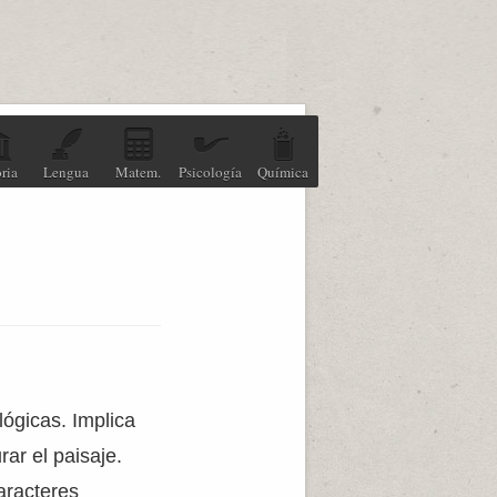
ria
Lengua
Matem.
Psicología
Química
lógicas. Implica
rar el paisaje.
aracteres