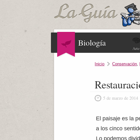
Biología
Arte
Inicio
Conservación
,
Restauraci
5 de marzo de 2014
El paisaje es la 
a los cinco senti
Lo podemos dividi