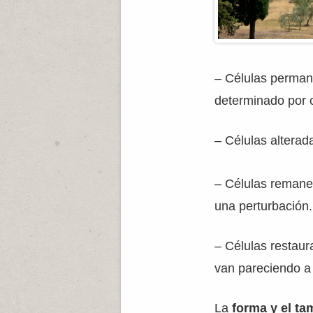
– Células permane
determinado por c
– Células altera
– Células remanen
una perturbación.
– Células restaur
van pareciendo a
La
forma y el t