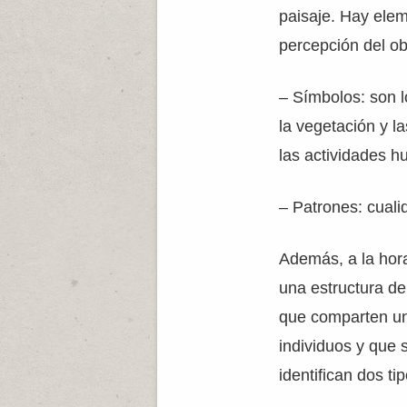
paisaje. Hay elem
percepción del o
– Símbolos: son l
la vegetación y l
las actividades 
– Patrones: cuali
Además, a la hora
una estructura de
que comparten u
individuos y que s
identifican dos t