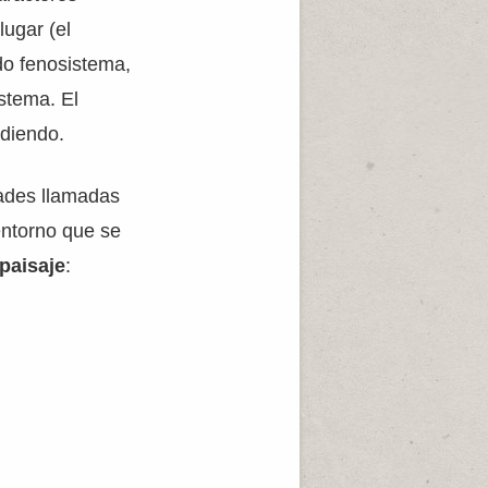
ugar (el
do fenosistema,
stema. El
ediendo.
dades llamadas
entorno que se
paisaje
: