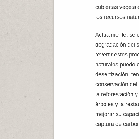
cubiertas vegetale
los recursos natur
Actualmente, se e
degradación del s
revertir estos pr
naturales puede co
desertización, te
conservación del 
la reforestación 
árboles y la rest
mejorar su capaci
captura de carbo