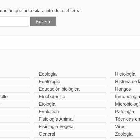
mación que necesitas, introduce el tema:
Ecología
Histología
Edafología
Historia de l
Educación biológica
Hongos
ollo
Etnobotánica
Inmunología
r
Etología
Microbiolog
Evolución
Patología
Fisiología Animal
Técnicas en
Fisiología Vegetal
Virus
General
Zoología