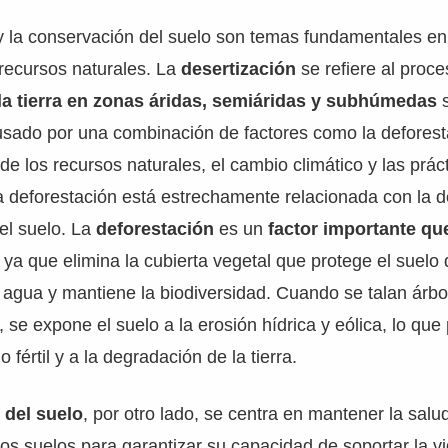
y la conservación del suelo son temas fundamentales en 
 recursos naturales. La
desertización
se refiere al proc
la tierra en zonas áridas, semiáridas y subhúmedas
sado por una combinación de factores como la deforesta
de los recursos naturales, el cambio climático y las prác
a deforestación está estrechamente relacionada con la d
el suelo. La
deforestación
es un
factor importante qu
, ya que elimina la cubierta vegetal que protege el suelo 
el agua y mantiene la biodiversidad. Cuando se talan árbo
 se expone el suelo a la erosión hídrica y eólica, lo que
o fértil y a la degradación de la tierra.
 del suelo
, por otro lado, se centra en mantener la salud
los suelos para garantizar su capacidad de soportar la vi