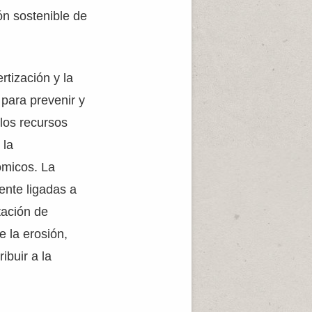
ión sostenible de
tización y la
 para prevenir y
 los recursos
 la
ómicos. La
ente ligadas a
tación de
e la erosión,
ibuir a la