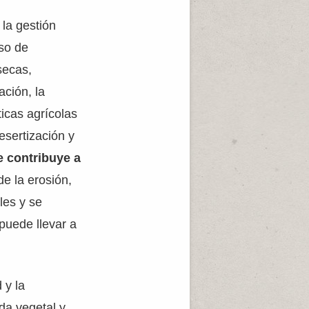
la gestión
eso de
secas,
ción, la
ticas agrícolas
esertización y
e contribuye a
de la erosión,
les y se
 puede llevar a
 y la
da vegetal y