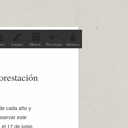
ria
Lengua
Matem.
Psicología
Química
orestación
 de cada año y
nservar este
 el 17 de junio,