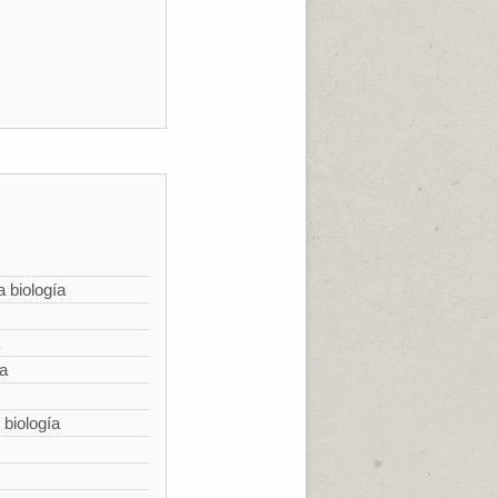
a biología
ía
 biología