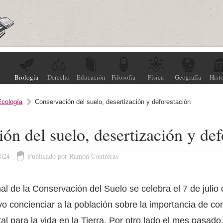
Biología
Derecho
Educación
Filosofía
Física
Geografía
Histo
Ecología
Conservación del suelo, desertización y deforestación
ón del suelo, desertización y def
2024
Publicado por Ramón Contreras
nal de la Conservación del Suelo se celebra el 7 de julio
vo concienciar a la población sobre la importancia de co
tal para la vida en la Tierra. Por otro lado el mes pasado,