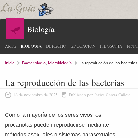
Biología
ARTE
BIOLOGÍA
DERECHO
EDUCACIÓN
FILOSOFÍA
FÍSI
Inicio
Bacteriología
,
Microbiología
La reproducción de las bacterias
La reproducción de las bacterias
18 de noviembre de 2025
Publicado por Javier García Calleja
Como la mayoría de los seres vivos los
procariotas pueden reproducirse mediante
métodos asexuales o sistemas parasexuales