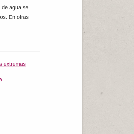
a de agua se
os. En otras
es extremas
a