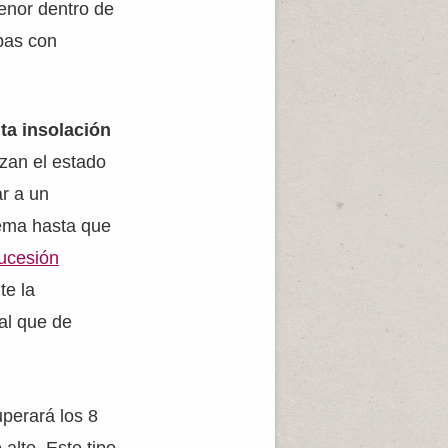
enor dentro de
bas con
lta insolación
zan el estado
ar a un
tema hasta que
ucesión
te la
al que de
perará los 8