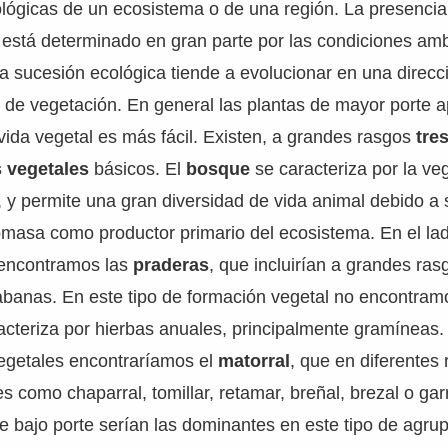
ológicas de un ecosistema o de una región. La presencia
 está determinado en gran parte por las condiciones amb
a sucesión ecológica tiende a evolucionar en una direcci
 de vegetación. En general las plantas de mayor porte 
vida vegetal es más fácil. Existen, a grandes rasgos
tre
s vegetales
básicos. El
bosque
se caracteriza por la ve
s, y permite una gran diversidad de vida animal debido a 
omasa como productor primario del ecosistema. En el la
 encontramos las
praderas
, que incluirían a grandes ras
abanas. En este tipo de formación vegetal no encontram
racteriza por hierbas anuales, principalmente gramíneas
egetales encontraríamos el
matorral
, que en diferentes
s como chaparral, tomillar, retamar, breñal, brezal o gar
e bajo porte serían las dominantes en este tipo de agru