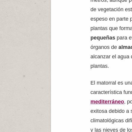
metros, aunque po
de vegetación es
espeso en parte 
plantas que form
pequeñas
para e
órganos de
alma
alcanzar el agua 
plantas.
El matorral es un
característica f
mediterráneo
, p
exitosa debido a 
climatológicas dif
y las nieves de l