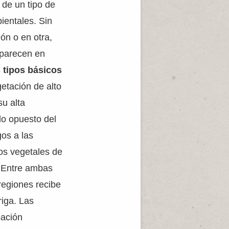
 de un tipo de
ientales. Sin
ón o en otra,
aparecen en
s tipos básicos
getación de alto
su alta
do opuesto del
gos a las
os vegetales de
. Entre ambas
 regiones recibe
riga. Las
pación