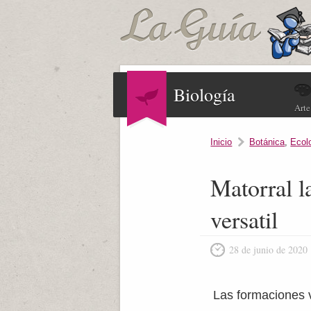
Biología
Arte
Inicio
Botánica
,
Ecol
Matorral l
versatil
28 de junio de 2020
Las formaciones 