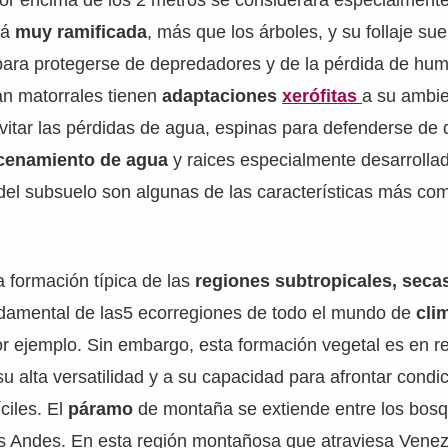
r encima de los 2 metros se considerará especialmente 
tá
muy ramificada
, más que los árboles, y su follaje su
para protegerse de depredadores y de la pérdida de hu
an matorrales tienen
adaptaciones
xerófitas
a su ambi
vitar las pérdidas de agua, espinas para defenderse de
cenamiento de agua
y raices especialmente desarrolla
del subsuelo son algunas de las características más co
a formación típica de las
regiones subtropicales, seca
undamental de las5 ecorregiones de todo el mundo de
cli
or ejemplo. Sin embargo, esta formación vegetal es en r
su alta versatilidad y a su capacidad para afrontar condi
íciles. El
páramo
de montaña se extiende entre los bo
os Andes. En esta región montañosa que atraviesa Venez