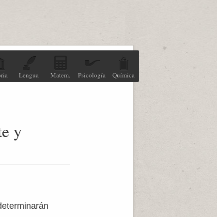
ria
Lengua
Matem.
Psicología
Química
te y
determinarán