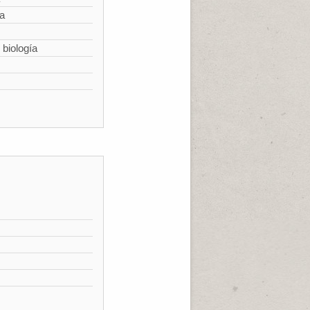
ía
 biología