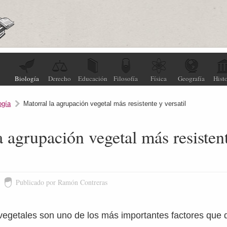
Biología
Derecho
Educación
Filosofía
Física
Geografía
Histo
ogía
Matorral la agrupación vegetal más resistente y versatil
a agrupación vegetal más resisten
Publicado por Ramón Contreras
vegetales son uno de los más importantes factores que 