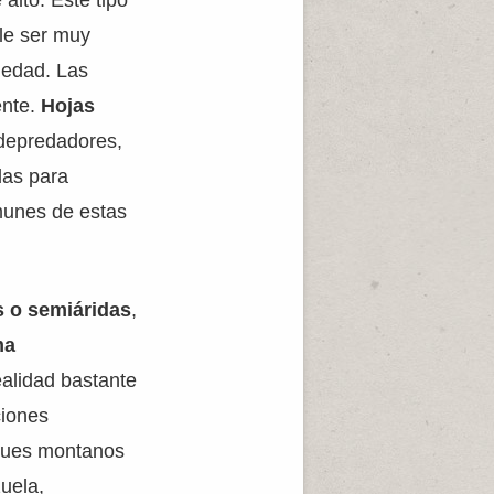
alto. Este tipo
ele ser muy
medad. Las
ente.
Hojas
 depredadores,
das para
munes de estas
s o semiáridas
,
ma
ealidad bastante
ciones
sques montanos
uela,