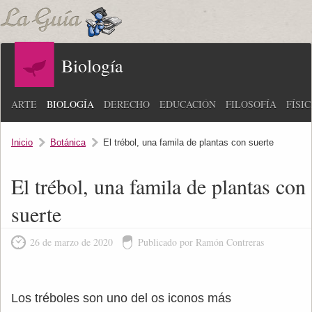
Biología
ARTE
BIOLOGÍA
DERECHO
EDUCACIÓN
FILOSOFÍA
FÍSI
Inicio
Botánica
El trébol, una famila de plantas con suerte
El trébol, una famila de plantas con
suerte
26 de marzo de 2020
Publicado por Ramón Contreras
Los tréboles son uno del os iconos más