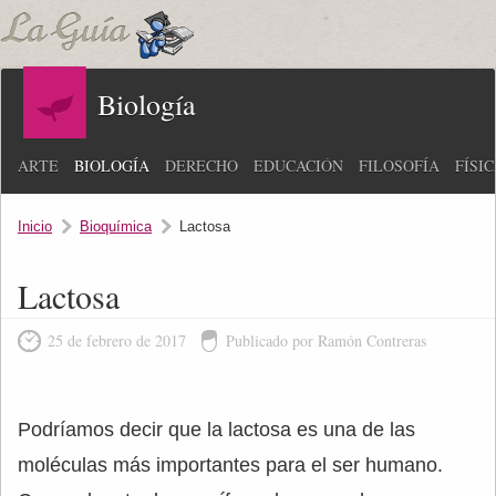
Biología
ARTE
BIOLOGÍA
DERECHO
EDUCACIÓN
FILOSOFÍA
FÍSI
Inicio
Bioquímica
Lactosa
Lactosa
25 de febrero de 2017
Publicado por Ramón Contreras
Podríamos decir que la lactosa es una de las
moléculas más importantes para el ser humano.