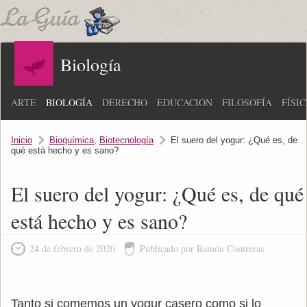
Biología
ARTE
BIOLOGÍA
DERECHO
EDUCACIÓN
FILOSOFÍA
FÍSI
Inicio
Bioquímica
,
Biotecnología
El suero del yogur: ¿Qué es, de
qué está hecho y es sano?
El suero del yogur: ¿Qué es, de qué
está hecho y es sano?
24 de febrero de 2020
Publicado por Ramón Contreras
Tanto si comemos un yogur casero como si lo