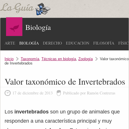
Biología
ARTE
BIOLOGÍA
DERECHO
EDUCACIÓN
FILOSOFÍA
FÍSI
Inicio
Taxonomía
,
Técnicas en biología
,
Zoología
Valor taxonómico
de Invertebrados
Valor taxonómico de Invertebrados
17 de diciembre de 2013
Publicado por Ramón Contreras
Los
invertebrados
son un grupo de animales que
responden a una característica principal y muy