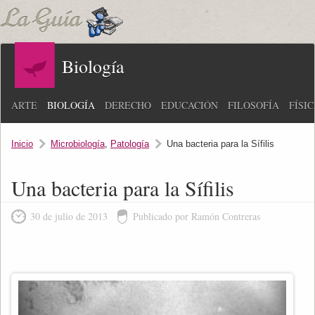
Biología
ARTE
BIOLOGÍA
DERECHO
EDUCACIÓN
FILOSOFÍA
FÍSI
Inicio
Microbiología
,
Patología
Una bacteria para la Sífilis
Una bacteria para la Sífilis
30 de julio de 2013
Publicado por Ramón Contreras