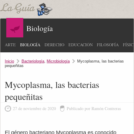
Biología
ARTE
BIOLOGÍA
DERECHO
EDUCACIÓN
FILOSOFÍA
FÍSI
Inicio
Bacteriología
,
Microbiología
Mycoplasma, las bacterias
pequeñitas
Mycoplasma, las bacterias
pequeñitas
27 de noviembre de 2020
Publicado por Ramón Contreras
El género bacteriano Mycoplasma es conocido