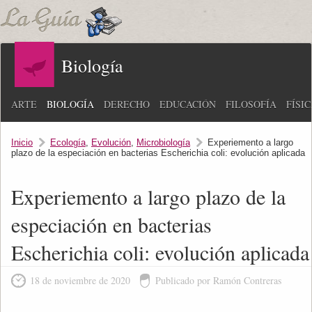
Biología
ARTE
BIOLOGÍA
DERECHO
EDUCACIÓN
FILOSOFÍA
FÍSI
Inicio
Ecología
,
Evolución
,
Microbiología
Experiemento a largo
plazo de la especiación en bacterias Escherichia coli: evolución aplicada
Experiemento a largo plazo de la
especiación en bacterias
Escherichia coli: evolución aplicada
18 de noviembre de 2020
Publicado por Ramón Contreras