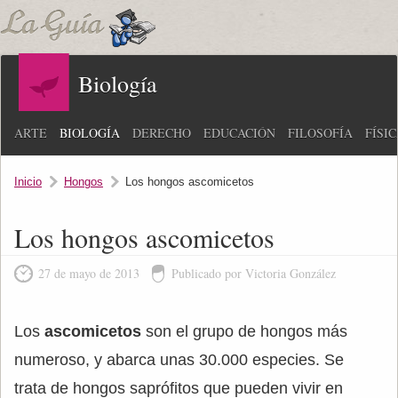
Biología
ARTE
BIOLOGÍA
DERECHO
EDUCACIÓN
FILOSOFÍA
FÍSI
Inicio
Hongos
Los hongos ascomicetos
Los hongos ascomicetos
27 de mayo de 2013
Publicado por Victoria González
Los
ascomicetos
son el grupo de hongos más
numeroso, y abarca unas 30.000 especies. Se
trata de hongos saprófitos que pueden vivir en