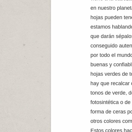
en nuestro planet
hojas pueden tene
estamos hablando
que darán sépalo
conseguido autent
por todo el mundo
buenas y confiable
hojas verdes de t
hay que recalcar
tonos de verde, d
fotosintética o d
forma de ceras p
otros colores como
Estos colores hac