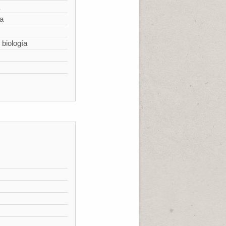
ía
 biología