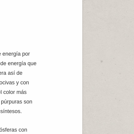
e energía por
d de energía que
era así de
ocivas y con
l color más
o púrpuras son
osíntesos.
mósferas con