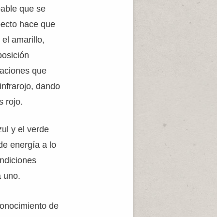
bable que se
specto hace que
el amarillo,
posición
iaciones que
infrarojo, dando
 rojo.
zul y el verde
de energía a lo
ondiciones
a uno.
conocimiento de