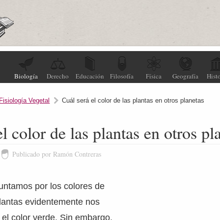
Biología
Derecho
Educación
Filosofía
Física
Geografía
Histo
Fisiología Vegetal
Cuál será el color de las plantas en otros planetas
l color de las plantas en otros pl
Publicado por Ramón Contreras
ntamos por los colores de
plantas evidentemente nos
 el color verde. Sin embargo,