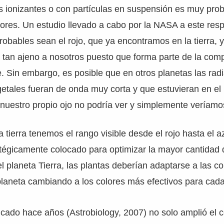
s ionizantes o con partículas en suspensión es muy pro
olores. Un estudio llevado a cabo por la NASA a este re
robables sean el rojo, que ya encontramos en la tierra, y 
 tan ajeno a nosotros puesto que forma parte de la com
e. Sin embargo, es posible que en otros planetas las rad
getales fueran de onda muy corta y que estuvieran en el 
nuestro propio ojo no podría ver y simplemente veríamos
 tierra tenemos el rango visible desde el rojo hasta el a
atégicamente colocado para optimizar la mayor cantidad 
el planeta Tierra, las plantas deberían adaptarse a las c
planeta cambiando a los colores más efectivos para cad
icado hace años (Astrobiology, 2007) no solo amplió el 