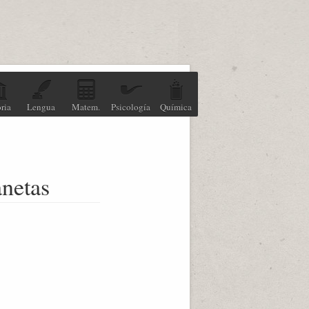
ria
Lengua
Matem.
Psicología
Química
anetas