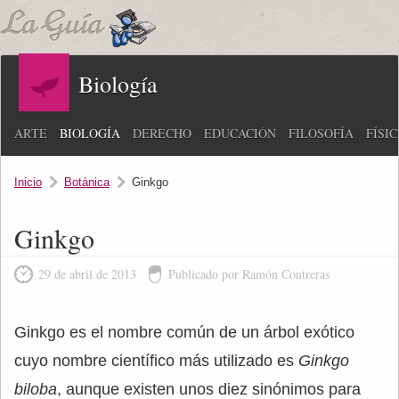
Biología
ARTE
BIOLOGÍA
DERECHO
EDUCACIÓN
FILOSOFÍA
FÍSI
Inicio
Botánica
Ginkgo
Ginkgo
29 de abril de 2013
Publicado por Ramón Contreras
Ginkgo es el nombre común de un árbol exótico
cuyo nombre científico más utilizado es
Ginkgo
biloba
, aunque existen unos diez sinónimos para