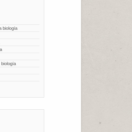
a biología
ía
 biología