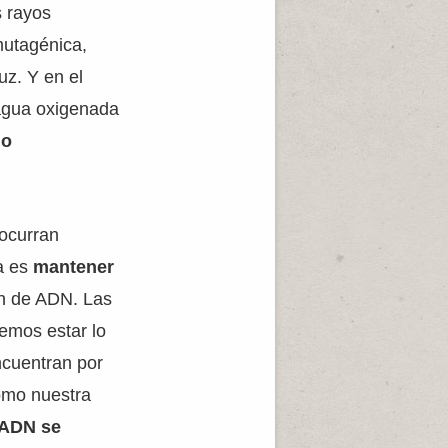
s rayos
mutagénica,
uz. Y en el
 agua oxigenada
 o
 ocurran
ia es
mantener
ón de ADN. Las
emos estar lo
ncuentran por
omo nuestra
l ADN se