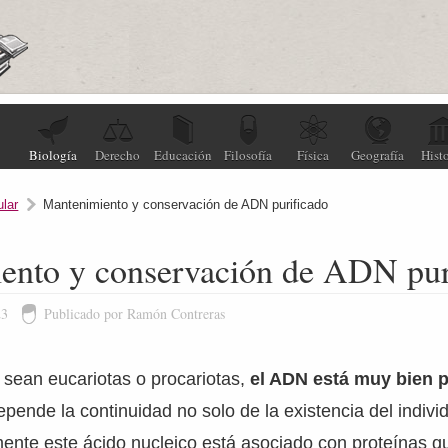
Biología
Derecho
Educación
Filosofía
Física
Geografía
Histo
ular
Mantenimiento y conservación de ADN purificado
ento y conservación de ADN pur
23
Publicado por Ramón Contreras
a sean eucariotas o procariotas,
el ADN está muy bien 
epende la continuidad no solo de la existencia del indivi
ente este ácido nucleico está asociado con proteínas q