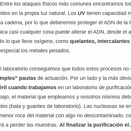
. Entre los ataques físicos más comunes encontramos lo
luidos en la propia luz natural. Los
UV
tienen capacidad 
la cadena, por lo que deberemos proteger el ADN de la l
ica casi cualquier cosa puede alterar el ADN, desde el
do lo que lleve oxígeno, como
quelantes, intercalantes
 especial los metales pesados.
l laboratorio conseguimos que todos estos procesos no
imples” pautas
de actuación. Por un lado y la más obv
éril cuando trabajamos
en un laboratorio de purificaci
abajo, el material que empleamos y nosotros mismos deb
tes (bata y guantes de laboratorio). Las nucleasas se e
l menor roce del material con algo no descontaminado, c
rá a perder las muestras.
Al finalizar la purificación e