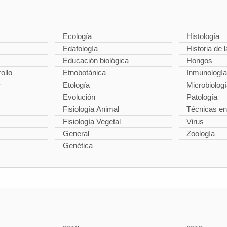
Ecología
Histología
Edafología
Historia de l
Educación biológica
Hongos
ollo
Etnobotánica
Inmunología
r
Etología
Microbiolog
Evolución
Patología
Fisiología Animal
Técnicas en
Fisiología Vegetal
Virus
General
Zoología
Genética