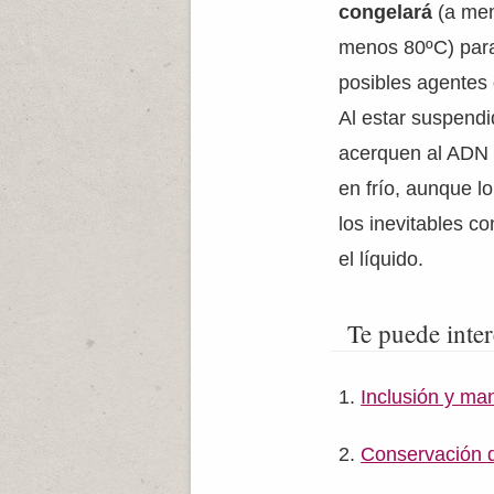
congelará
(a men
menos 80ºC) para e
posibles agentes
Al estar suspend
acerquen al ADN 
en frío, aunque l
los inevitables c
el líquido.
Te puede inter
Inclusión y ma
Conservación 