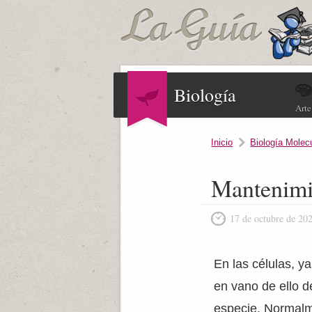
Biología
Arte
Inicio
Biología Molec
Mantenimi
17 de octubre de 20
En las células, y
en vano de ello d
especie. Normalm