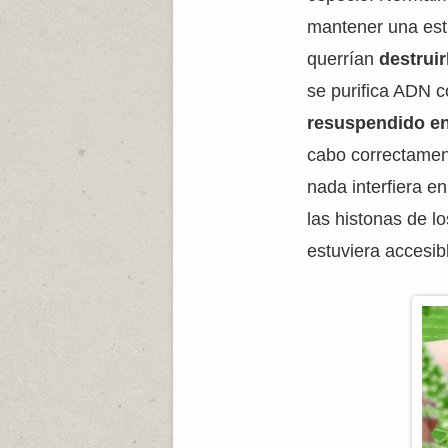
mantener una est
querrían
destrui
se purifica ADN 
resuspendido en
cabo correctamen
nada interfiera e
las histonas de l
estuviera accesib