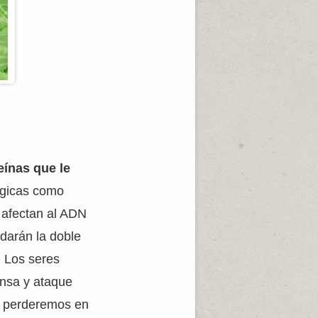
eínas que le
ógicas como
 afectan al ADN
darán la doble
. Los seres
ensa y ataque
a perderemos en