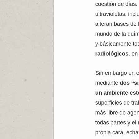
cuestión de días
ultravioletas, inc
alteran bases de 
mundo de la quím
y básicamente to
radiológicos
, en
Sin embargo en e
mediante
dos “s
un ambiente est
superficies de tr
más libre de agen
todas partes y e
propia cara, echa