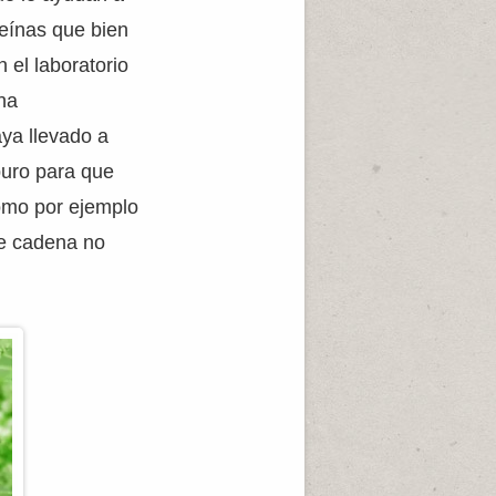
teínas que bien
 el laboratorio
na
aya llevado a
puro para que
como por ejemplo
le cadena no