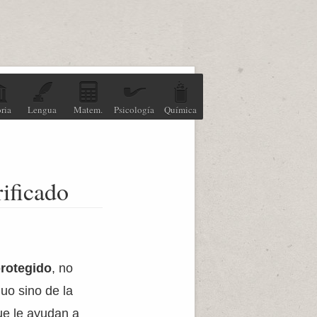
ria
Lengua
Matem.
Psicología
Química
ificado
protegido
, no
duo sino de la
ue le ayudan a