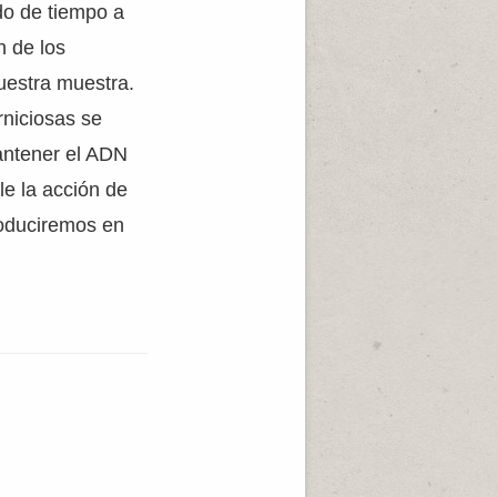
do de tiempo a
n de los
uestra muestra.
rniciosas se
antener el ADN
le la acción de
roduciremos en