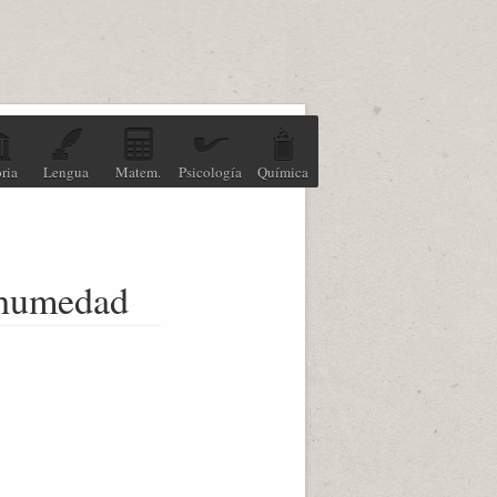
ria
Lengua
Matem.
Psicología
Química
a humedad