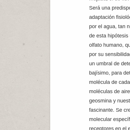
Será una predisp
adaptación fisiol
por el agua, tan n
de esta hipótesis
olfato humano, q
por su sensibilida
un umbral de det
bajísimo, para de
molécula de cada 
moléculas de aire
geosmina y nuestr
fascinante. Se cr
molecular específ
receptores en el e