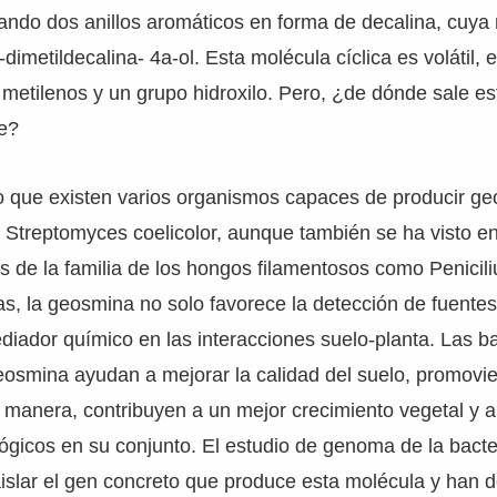
ndo dos anillos aromáticos en forma de decalina, cuya
a-dimetildecalina- 4a-ol. Esta molécula cíclica es volátil, 
metilenos y un grupo hidroxilo. Pero, ¿de dónde sale e
e?
o que existen varios organismos capaces de producir ge
Streptomyces coelicolor, aunque también se ha visto en
s de la familia de los hongos filamentosos como Penici
s, la geosmina no solo favorece la detección de fuente
ador químico en las interacciones suelo-planta. Las ba
eosmina ayudan a mejorar la calidad del suelo, promovi
ta manera, contribuyen a un mejor crecimiento vegetal y a 
ógicos en su conjunto. El estudio de genoma de la bacter
islar el gen concreto que produce esta molécula y han