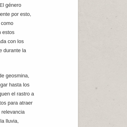
 El género
ente por esto,
s como
n estos
ada con los
e durante la
 de geosmina,
egar hasta los
uen el rastro a
os para atraer
 relevancia
a lluvia,