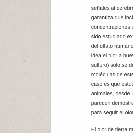
señales al cerebr
garantiza que in
concentraciones 
sido estudiado e
del olfato human
idea el olor a hu
sulfuro) solo se d
moléculas de este
caso es que estu
animales, desde 
parecen demostra
para seguir el ol
El olor de tierr