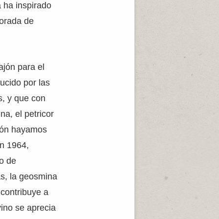
a ha inspirado
porada de
ajón para el
ucido por las
s, y que con
a, el petricor
ción hayamos
en 1964,
to de
ás, la geosmina
 contribuye a
vino se aprecia