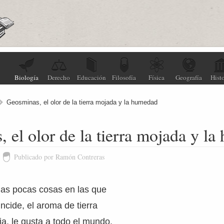
Biología
Derecho
Educación
Filosofía
Física
Geografía
Histo
Geosminas, el olor de la tierra mojada y la humedad
 el olor de la tierra mojada y l
Publicado por Ramón Contreras
las pocas cosas en las que
ncide, el aroma de tierra
ia, le gusta a todo el mundo.