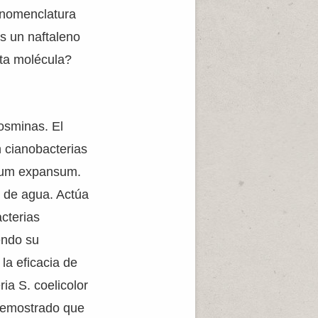
 nomenclatura
es un naftaleno
sta molécula?
osminas. El
 cianobacterias
lium expansum.
s de agua. Actúa
cterias
endo su
la eficacia de
ia S. coelicolor
 demostrado que