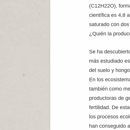
(C12H22O), forma
científica es 4,8 
saturado con dos 
¿Quién la produc
Se ha descubiert
más estudiado es 
del suelo y hongo
En los ecosistema
también como medi
productoras de g
fertilidad. De es
los procesos ecol
han conseguido a