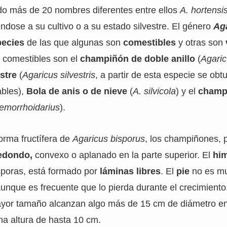
do más de 20 nombres diferentes entre ellos
A. hortensis
iéndose a su cultivo o a su estado silvestre. El género
Ag
pecies
de las que algunas son
comestibles
y otras son
 comestibles son el
champiñón de doble anillo
(
Agaric
stre
(
Agaricus silvestris
, a partir de esta especie se obt
ables),
Bola de anis o de nieve
(
A. silvicola
) y el
champ
emorrhoidarius
).
forma fructífera de
Agaricus bisporus
, los champiñones, 
edondo,
convexo o aplanado en la parte superior. El
hi
sporas, está formado por
láminas libres
. El
pie
no es mu
aunque es frecuente que lo pierda durante el crecimiento
yor tamaño alcanzan algo más de 15 cm de diámetro en
una altura de hasta 10 cm.