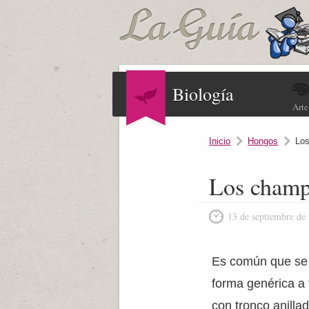
Biología
Arte
Inicio
Hongos
Lo
Los champ
13 de septiembre de
Es común que se
forma genérica a 
con tronco anill