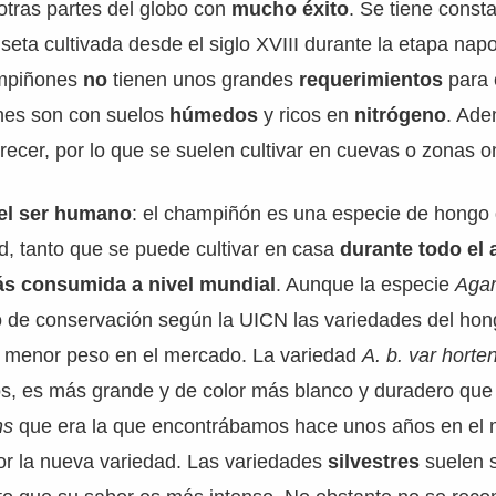
otras partes del globo con
mucho éxito
. Se tiene const
ta cultivada desde el siglo XVIII durante la etapa nap
ampiñones
no
tienen unos grandes
requerimientos
para 
nes son con suelos
húmedos
y ricos en
nitrógeno
. Ade
recer, por lo que se suelen cultivar en cuevas o zonas o
 el ser humano
: el champiñón es una especie de hongo 
dad, tanto que se puede cultivar en casa
durante todo el 
ás consumida a nivel mundial
. Aunque la especie
Agar
ro de conservación según la UICN las variedades del ho
 menor peso en el mercado. La variedad
A. b. var horte
s, es más grande y de color más blanco y duradero que
ns
que era la que encontrábamos hace unos años en el 
r la nueva variedad. Las variedades
silvestres
suelen 