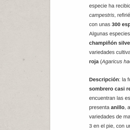
especie ha recibi
campestris
, refir
con unas
300 es
Algunas especies
champiñón silve
variedades cultiv
roja
(
Agaricus ha
Descripción
: la 
sombrero casi r
encuentran las e
presenta
anillo
, 
variedades de ma
3 en el pie, con 