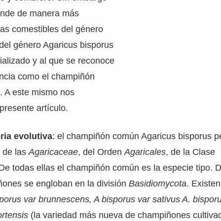
ponde de manera más
tas comestibles del género
del género Agaricus bisporus
ializado y al que se reconoce
ncia como el champiñón
. A este mismo nos
presente artículo.
ria evolutiva
: el champiñón común Agaricus bisporus p
s de las
Agaricaceae
, del Orden
Agaricales
, de la Clase
 De todas ellas el champiñón común es la especie tipo. D
ones se engloban en la división
Basidiomycota
. Existe
sporus var brunnescens, A bisporus var sativus A. bisporu
ortensis
(la variedad más nueva de champiñones cultivad