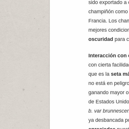
sido exportado a 
champiñón como se
Francia. Los ch
mejores condicio
oscuridad
para c
Interacción con
con cierta facili
que es la
seta m
no está en pelig
ganando mayor o
de Estados Unido
b. var brunnesce
ya desbancada po