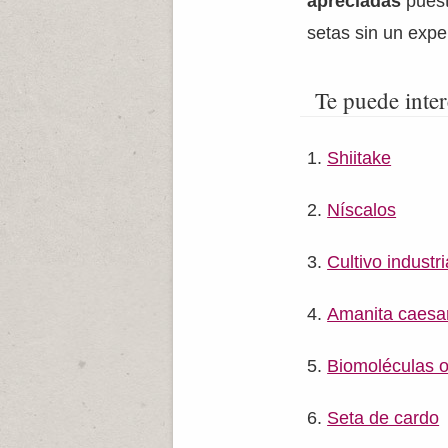
apreciadas
puest
setas sin un expe
Te puede inter
Shiitake
Níscalos
Cultivo industr
Amanita caesa
Biomoléculas o
Seta de cardo