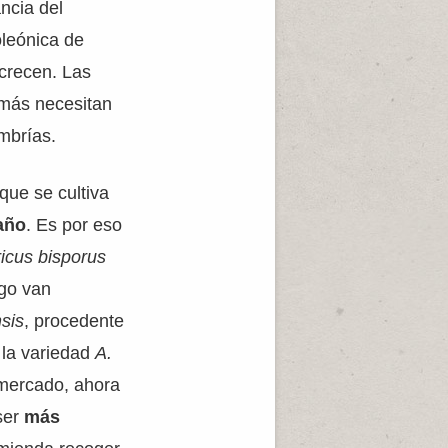
ancia del
oleónica de
crecen. Las
más necesitan
mbrías.
que se cultiva
año
. Es por eso
icus bisporus
ngo van
nsis
, procedente
 la variedad
A.
mercado, ahora
ser
más