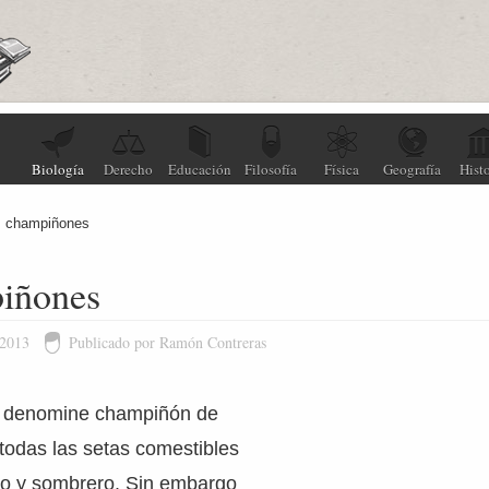
Biología
Derecho
Educación
Filosofía
Física
Geografía
Histo
s champiñones
iñones
 2013
Publicado por Ramón Contreras
 denomine champiñón de
todas las setas comestibles
ado y sombrero. Sin embargo