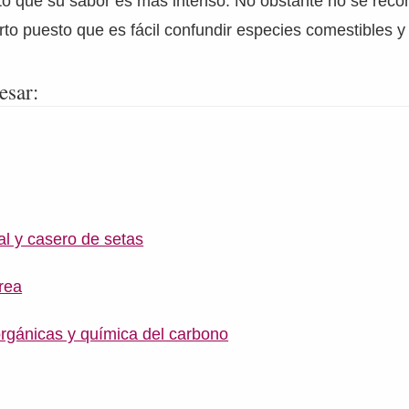
o que su sabor es más intenso. No obstante no se rec
rto puesto que es fácil confundir especies comestibles y 
esar:
ial y casero de setas
rea
rgánicas y química del carbono