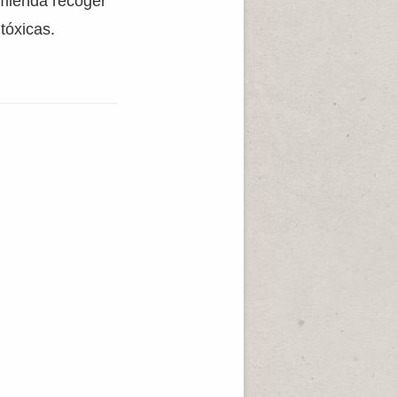
omienda recoger
tóxicas.