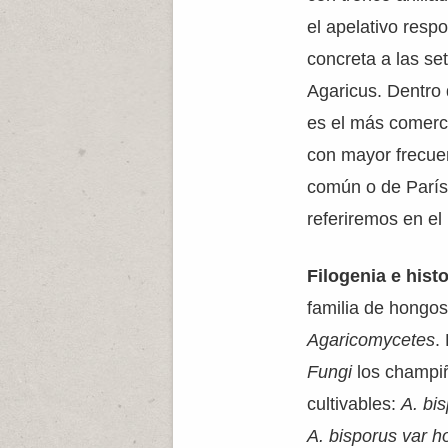
el apelativo res
concreta a las se
Agaricus. Dentro 
es el más comerc
con mayor frecue
común o de París
referiremos en el 
Filogenia e histo
familia de hongo
Agaricomycetes
.
Fungi
los champiñ
cultivables:
A. bi
A. bisporus var h