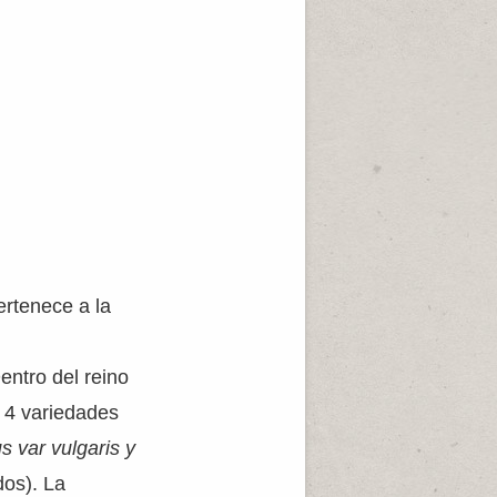
ertenece a la
entro del reino
n 4 variedades
s var vulgaris y
os). La