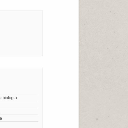
a biología
ía