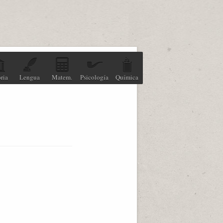
ria
Lengua
Matem.
Psicología
Química