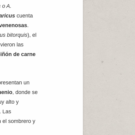
 o A.
aricus
cuenta
venenosas
.
us bitorquis
), el
uvieron las
iñón de carne
presentan un
menio
, donde se
y alto y
. Las
 el sombrero y