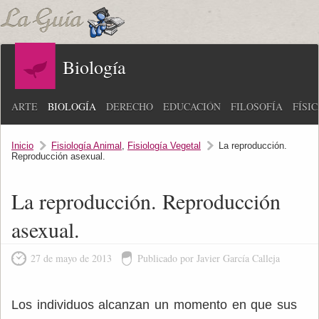
Biología
ARTE
BIOLOGÍA
DERECHO
EDUCACIÓN
FILOSOFÍA
FÍSI
Inicio
Fisiología Animal
,
Fisiología Vegetal
La reproducción.
Reproducción asexual.
La reproducción. Reproducción
asexual.
27 de mayo de 2013
Publicado por Javier García Calleja
Los individuos alcanzan un momento en que sus